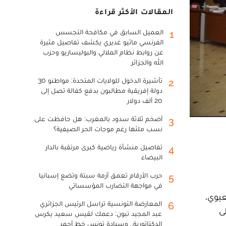
المقالات الأكثر قراءة
العميل السابق في مكافحة التجسس
1
الفرنسي ماثيو غديري يكشف تفاصيل مثيرة
عن روابط نظام الملالي والبوليساريو وحزب
الله والجزائر
تأشيرة الدخول للولايات المتحدة: مواطنو 30
2
دولة إفريقية مطالبون بدفع كفالة تصل إلى
20 ألف دولار
أضخم ثلاثة سدود بالمغرب: هل حافظت على
3
نسب ملئها رغم موجات الحر الصيفية؟
تفاصيل منشأة رياضية كبرى مرتقبة بالدار
4
البيضاء
حرب الأرقام تعمق أزمة سبتة وتضع إسبانيا
5
في مواجهة التضارب المؤسساتي
 النبي بعيوي،
المعارضة التونسية تراسل الرئيس الجزائري
6
ى
عبد المجيد تبون: دعمك لقيس سعيد يكرس
الدكتاتورية.. وسيادة تونس خط أحمر