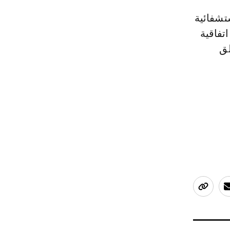
تشفائية
تفاقية
لق