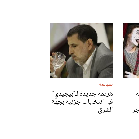
سياسة
ة
هزيمة جديدة لـ"بيجيدي"
في انتخابات جزئية بجهة
جر
الشرق