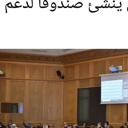
نشئ صندوقا لدعم م