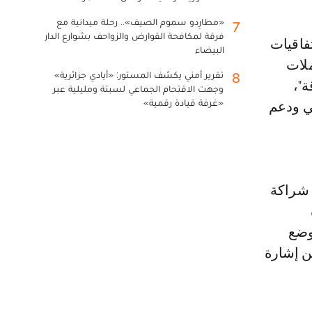
«مطارِدو سموم الصيف».. رحلة ميدانية مع
7
فرقة لمكافحة القوارض والزواحف بشوارع الدار
البيضاء
ملات
تقرير أمني يكشف المستور: «أيادي جزائرية»
8
ة"،
وجهت الاقتحام الجماعي لسبتة ومليلية عبر
«غرفة قيادة رقمية»
ي ودعم
 شراكة
وضع
هن إشارة