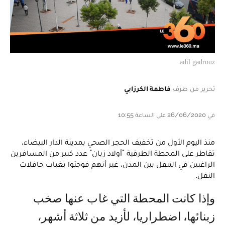
adil gadrouz
تحرير من طرف
فاطمة الكرزابي
في 26/06/2020 على الساعة 10:55
منذ اليوم الأول من تخفيف الحجر الصحي بمدينة الدار البيضاء،
تقاطر على المحطة الطرقية "أولاد زيان" عدد كبير من المسافرين
الراغبين في التنقل بين المدن، غير أنهم فوجئوا بغياب حافلات
النقل.
وإذا كانت المحطة التي غاب عنها صخب
زبنائها، اضطراريا، لأزيد من ثلاثة أشهر،