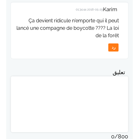
Karim
2018-05-29 01:34:44
Ça devient ridicule n'emporte qui il peut
lancé une compagne de boycotte ???? La loi
de la forêt
رد
تعليق
0
/
800