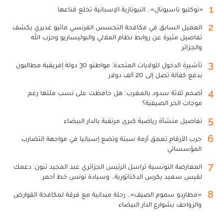
1
«نوكليو ناسيونال».. النيونازية الإسبانية تخلع قناعها
2
العميل السابق في مكافحة التجسس الفرنسي ماثيو غديري يكشف
تفاصيل مثيرة عن روابط نظام الملالي والبوليساريو وحزب الله
والجزائر
3
تأشيرة الدخول للولايات المتحدة: مواطنو 30 دولة إفريقية مطالبون
بدفع كفالة تصل إلى 20 ألف دولار
4
أضخم ثلاثة سدود بالمغرب: هل حافظت على نسب ملئها رغم
موجات الحر الصيفية؟
5
تفاصيل منشأة رياضية كبرى مرتقبة بالدار البيضاء
6
حرب الأرقام تعمق أزمة سبتة وتضع إسبانيا في مواجهة التضارب
المؤسساتي
7
المعارضة التونسية تراسل الرئيس الجزائري عبد المجيد تبون: دعمك
لقيس سعيد يكرس الدكتاتورية.. وسيادة تونس خط أحمر
8
«مطارِدو سموم الصيف».. رحلة ميدانية مع فرقة لمكافحة القوارض
والزواحف بشوارع الدار البيضاء