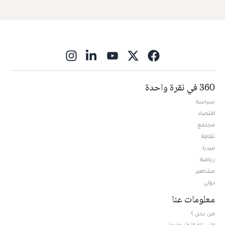
ns in new window
360 في نقرة واحدة
سياسة
اقتصاد
مجتمع
ثقافة
ميديا
Opens in new window
رياضة
مشاهير
دولي
معلومات عنا
من نحن ؟