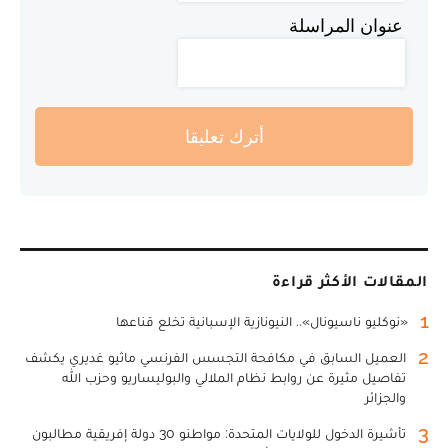
عنوان المراسلة
أترك تعليقا
المقالات الأكثر قراءة
1
«نوكليو ناسيونال».. النيونازية الإسبانية تخلع قناعها
2
العميل السابق في مكافحة التجسس الفرنسي ماثيو غديري يكشف
تفاصيل مثيرة عن روابط نظام الملالي والبوليساريو وحزب الله
والجزائر
3
تأشيرة الدخول للولايات المتحدة: مواطنو 30 دولة إفريقية مطالبون