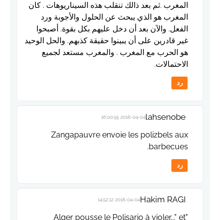
المغرب .ثم بعد ذالك تنقلب هذه السيناريوهات . كان
المغرب هو الذي يبحث عن الحلول والأجوبة ورد
الفعل. والآن بعد أن دخل عليهم بكل بقوة. أصبحوا
غير قادرين على أن يبينوا حقيقة كذبهم. والحل الوحيد
هو الحرب مع المغرب . والمغرب مستعد لجميع
الاحتمالات.
رد
lahsenobe
2018-04-04 16:00:55
Zangapauvre envoie les polizbels aux
barbecues.
رد
Hakim RAGI
2018-04-04 14:52:12
"Alger pousse le Polisario à violer..." et