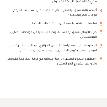
بدفع كفالة تصل إلى 20 ألف دولار
4
أضخم ثلاثة سدود بالمغرب: هل حافظت على نسب ملئها رغم
موجات الحر الصيفية؟
5
تفاصيل منشأة رياضية كبرى مرتقبة بالدار البيضاء
6
حرب الأرقام تعمق أزمة سبتة وتضع إسبانيا في مواجهة التضارب
المؤسساتي
7
المعارضة التونسية تراسل الرئيس الجزائري عبد المجيد تبون: دعمك
لقيس سعيد يكرس الدكتاتورية.. وسيادة تونس خط أحمر
8
«مطارِدو سموم الصيف».. رحلة ميدانية مع فرقة لمكافحة القوارض
والزواحف بشوارع الدار البيضاء