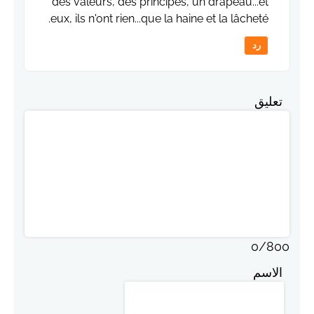
des valeurs, des principes, un drapeau...et
eux, ils n'ont rien...que la haine et la lâcheté.
رد
تعليق
0
/
800
الاسم