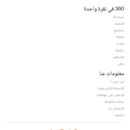
360 في نقرة واحدة
سياسة
اقتصاد
مجتمع
ثقافة
ميديا
Opens in new window
رياضة
مشاهير
دولي
معلومات عنا
من نحن ؟
الأسئلة الأكثر طرحا
للإعلان على موقعنا
بيانات قانونية
للإتصال بنا
أرشيف