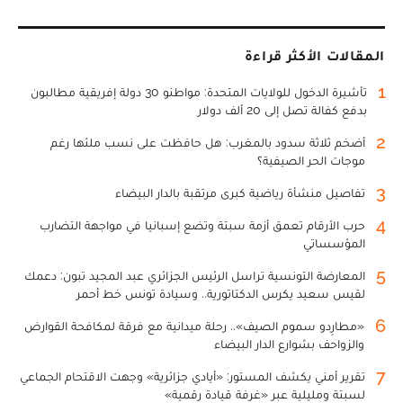
المقالات الأكثر قراءة
1
تأشيرة الدخول للولايات المتحدة: مواطنو 30 دولة إفريقية مطالبون
بدفع كفالة تصل إلى 20 ألف دولار
2
أضخم ثلاثة سدود بالمغرب: هل حافظت على نسب ملئها رغم
موجات الحر الصيفية؟
3
تفاصيل منشأة رياضية كبرى مرتقبة بالدار البيضاء
4
حرب الأرقام تعمق أزمة سبتة وتضع إسبانيا في مواجهة التضارب
المؤسساتي
5
المعارضة التونسية تراسل الرئيس الجزائري عبد المجيد تبون: دعمك
لقيس سعيد يكرس الدكتاتورية.. وسيادة تونس خط أحمر
6
«مطارِدو سموم الصيف».. رحلة ميدانية مع فرقة لمكافحة القوارض
والزواحف بشوارع الدار البيضاء
7
تقرير أمني يكشف المستور: «أيادي جزائرية» وجهت الاقتحام الجماعي
لسبتة ومليلية عبر «غرفة قيادة رقمية»