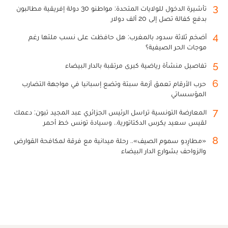
3
تأشيرة الدخول للولايات المتحدة: مواطنو 30 دولة إفريقية مطالبون
بدفع كفالة تصل إلى 20 ألف دولار
4
أضخم ثلاثة سدود بالمغرب: هل حافظت على نسب ملئها رغم
موجات الحر الصيفية؟
5
تفاصيل منشأة رياضية كبرى مرتقبة بالدار البيضاء
6
حرب الأرقام تعمق أزمة سبتة وتضع إسبانيا في مواجهة التضارب
المؤسساتي
7
المعارضة التونسية تراسل الرئيس الجزائري عبد المجيد تبون: دعمك
لقيس سعيد يكرس الدكتاتورية.. وسيادة تونس خط أحمر
8
«مطارِدو سموم الصيف».. رحلة ميدانية مع فرقة لمكافحة القوارض
والزواحف بشوارع الدار البيضاء