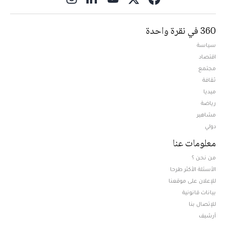
360 في نقرة واحدة
سياسة
اقتصاد
مجتمع
ثقافة
ميديا
Opens in new window
رياضة
مشاهير
دولي
معلومات عنا
من نحن ؟
الأسئلة الأكثر طرحا
للإعلان على موقعنا
بيانات قانونية
للإتصال بنا
أرشيف