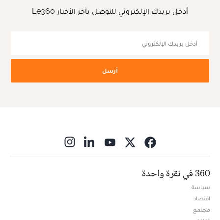
أدخل بريدك الإلكتروني للتوصل بآخر الأخبار Le360
أرسل
ns in new window
360 في نقرة واحدة
سياسة
اقتصاد
مجتمع