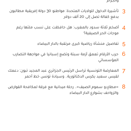
والجزائر
3
تأشيرة الدخول للولايات المتحدة: مواطنو 30 دولة إفريقية مطالبون
بدفع كفالة تصل إلى 20 ألف دولار
4
أضخم ثلاثة سدود بالمغرب: هل حافظت على نسب ملئها رغم
موجات الحر الصيفية؟
5
تفاصيل منشأة رياضية كبرى مرتقبة بالدار البيضاء
6
حرب الأرقام تعمق أزمة سبتة وتضع إسبانيا في مواجهة التضارب
المؤسساتي
7
المعارضة التونسية تراسل الرئيس الجزائري عبد المجيد تبون: دعمك
لقيس سعيد يكرس الدكتاتورية.. وسيادة تونس خط أحمر
8
«مطارِدو سموم الصيف».. رحلة ميدانية مع فرقة لمكافحة القوارض
والزواحف بشوارع الدار البيضاء