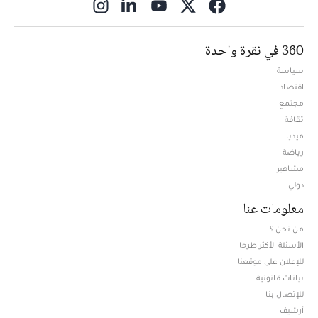
ns in new window
360 في نقرة واحدة
سياسة
اقتصاد
مجتمع
ثقافة
ميديا
Opens in new window
رياضة
مشاهير
دولي
معلومات عنا
من نحن ؟
الأسئلة الأكثر طرحا
للإعلان على موقعنا
بيانات قانونية
للإتصال بنا
أرشيف