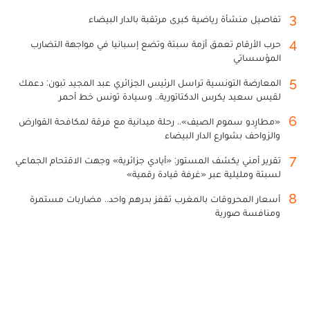
3
تفاصيل منشأة رياضية كبرى مرتقبة بالدار البيضاء
4
حرب الأرقام تعمق أزمة سبتة وتضع إسبانيا في مواجهة التضارب
المؤسساتي
5
المعارضة التونسية تراسل الرئيس الجزائري عبد المجيد تبون: دعمك
لقيس سعيد يكرس الدكتاتورية.. وسيادة تونس خط أحمر
6
«مطارِدو سموم الصيف».. رحلة ميدانية مع فرقة لمكافحة القوارض
والزواحف بشوارع الدار البيضاء
7
تقرير أمني يكشف المستور: «أيادي جزائرية» وجهت الاقتحام الجماعي
لسبتة ومليلية عبر «غرفة قيادة رقمية»
8
أسعار المحروقات بالمغرب تقفز بدرهم واحد.. مضاربات مستمرة
ومنافسة صورية