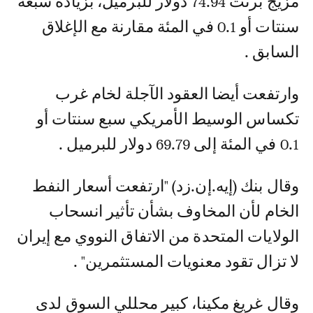
مزيج برنت 74.94 دولار للبرميل، بزيادة سبعة
سنتات أو 0.1 في المئة مقارنة مع الإغلاق
السابق .
وارتفعت أيضا العقود الآجلة لخام غرب
تكساس الوسيط الأمريكي سبع سنتات أو
0.1 في المئة إلى 69.79 دولار للبرميل .
وقال بنك (إيه.إن.زد) "ارتفعت أسعار النفط
الخام لأن المخاوف بشأن تأثير انسحاب
الولايات المتحدة من الاتفاق النووي مع إيران
لا تزال تقود معنويات المستثمرين" .
وقال غريغ مكينا، كبير محللي السوق لدى