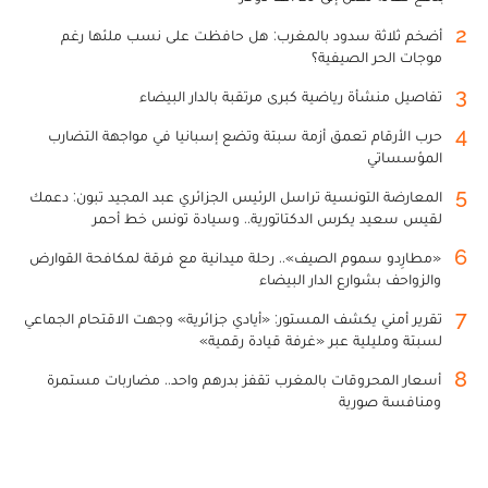
2
أضخم ثلاثة سدود بالمغرب: هل حافظت على نسب ملئها رغم
موجات الحر الصيفية؟
3
تفاصيل منشأة رياضية كبرى مرتقبة بالدار البيضاء
4
حرب الأرقام تعمق أزمة سبتة وتضع إسبانيا في مواجهة التضارب
المؤسساتي
5
المعارضة التونسية تراسل الرئيس الجزائري عبد المجيد تبون: دعمك
لقيس سعيد يكرس الدكتاتورية.. وسيادة تونس خط أحمر
6
«مطارِدو سموم الصيف».. رحلة ميدانية مع فرقة لمكافحة القوارض
والزواحف بشوارع الدار البيضاء
7
تقرير أمني يكشف المستور: «أيادي جزائرية» وجهت الاقتحام الجماعي
لسبتة ومليلية عبر «غرفة قيادة رقمية»
8
أسعار المحروقات بالمغرب تقفز بدرهم واحد.. مضاربات مستمرة
ومنافسة صورية