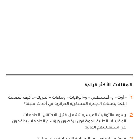
المقالات الأكثر قراءة
1
«أوت» و«أغسطس» و«الولايات» ونداءات «الحريك».. كيف فضحت
اللغة بصمات الأجهزة العسكرية الجزائرية في أحداث سبتة؟
2
رسوم «التوقيت الميسر» تشعل فتيل الاحتقان بالجامعات
المغربية.. الطلبة الموظفون يرفضون ورؤساء الجامعات يدافعون
عن استقلاليتهم المالية
3
«نوكليو ناسيونال».. النيونازية الإسبانية تخلع قناعها