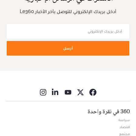
أدخل بريدك الإلكتروني للتوصل بآخر الأخبار Le360
أرسل
ns in new window
360 في نقرة واحدة
سياسة
اقتصاد
مجتمع