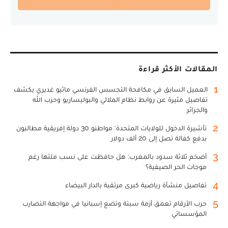
المقالات الأكثر قراءة
1
العميل السابق في مكافحة التجسس الفرنسي ماثيو غديري يكشف
تفاصيل مثيرة عن روابط نظام الملالي والبوليساريو وحزب الله
والجزائر
2
تأشيرة الدخول للولايات المتحدة: مواطنو 30 دولة إفريقية مطالبون
بدفع كفالة تصل إلى 20 ألف دولار
3
أضخم ثلاثة سدود بالمغرب: هل حافظت على نسب ملئها رغم
موجات الحر الصيفية؟
4
تفاصيل منشأة رياضية كبرى مرتقبة بالدار البيضاء
5
حرب الأرقام تعمق أزمة سبتة وتضع إسبانيا في مواجهة التضارب
المؤسساتي