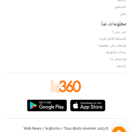
مشاهير
دولي
معلومات عنا
من نحن ؟
الأسئلة الأكثر طرحا
للإعلان على موقعنا
بيانات قانونية
للإتصال بنا
أرشيف
© Web News / le360.ma / Tous droits réservés 2023