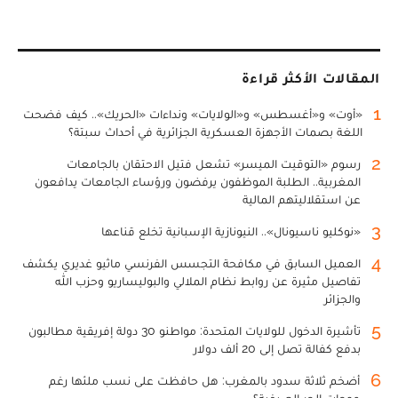
المقالات الأكثر قراءة
1
«أوت» و«أغسطس» و«الولايات» ونداءات «الحريك».. كيف فضحت
اللغة بصمات الأجهزة العسكرية الجزائرية في أحداث سبتة؟
2
رسوم «التوقيت الميسر» تشعل فتيل الاحتقان بالجامعات
المغربية.. الطلبة الموظفون يرفضون ورؤساء الجامعات يدافعون
عن استقلاليتهم المالية
3
«نوكليو ناسيونال».. النيونازية الإسبانية تخلع قناعها
4
العميل السابق في مكافحة التجسس الفرنسي ماثيو غديري يكشف
تفاصيل مثيرة عن روابط نظام الملالي والبوليساريو وحزب الله
والجزائر
5
تأشيرة الدخول للولايات المتحدة: مواطنو 30 دولة إفريقية مطالبون
بدفع كفالة تصل إلى 20 ألف دولار
6
أضخم ثلاثة سدود بالمغرب: هل حافظت على نسب ملئها رغم