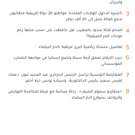
والجزائر
3
تأشيرة الدخول للولايات المتحدة: مواطنو 30 دولة إفريقية مطالبون
بدفع كفالة تصل إلى 20 ألف دولار
4
أضخم ثلاثة سدود بالمغرب: هل حافظت على نسب ملئها رغم
موجات الحر الصيفية؟
5
تفاصيل منشأة رياضية كبرى مرتقبة بالدار البيضاء
6
حرب الأرقام تعمق أزمة سبتة وتضع إسبانيا في مواجهة التضارب
المؤسساتي
7
المعارضة التونسية تراسل الرئيس الجزائري عبد المجيد تبون: دعمك
لقيس سعيد يكرس الدكتاتورية.. وسيادة تونس خط أحمر
8
«مطارِدو سموم الصيف».. رحلة ميدانية مع فرقة لمكافحة القوارض
والزواحف بشوارع الدار البيضاء