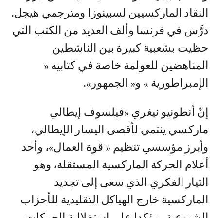
النقاد الماركسيين لسبينوزا ومترجمي هيجل.
درَّس في فرنسا وألف العديد من الكتب التي
حظيت بشعبية كبيرة بين الناشطين
المناهضين للعولمة خاصة في كتابيه «
الإمبراطورية » و« الجمهور».
إنّ أنطونيو نيغري «فيلسوف إيطالي
ماركسي ينتمي لأقصى اليسار الإيطالي،
وأبرز مؤسسي تنظيم « قوة العمال»، وأحد
أعلام الحركة الماركسية المستقلة، وهو
التيار الفكري الذي سعى إلى تجديد
الماركسية خارج الهياكل التقليدية للأحزاب
الشيوعية، مؤكدا على استقلالية الحركات