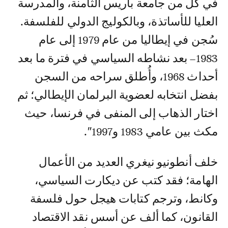
في كل من جامعة باريس الثامنة، والمدرسة
العليا للأساتذة، وبالكوليج الدولي للفلسفة.
سُجن في إيطاليا من عام 1979 إلى عام
1983– بعد نشاطه السياسي في فترة ما بعد
أحداث 1968، وأُطلق سراحه من السجن
بفضل انتخابه لعضوية البرلمان الإيطالي؛ ثم
اختار الذهاب إلى المنفى في فرنسا، حيث
مكث بين عامي 1983 و1997″.
خلف أنطونيو نيغري العديد من الأعمال
الهامة؛ فقد كتب عن ديكارت السياسي،
وكانط، وترجم كتابات هيجل حول فلسفة
القانون، كما ألف عن أسس نقد الاقتصاد