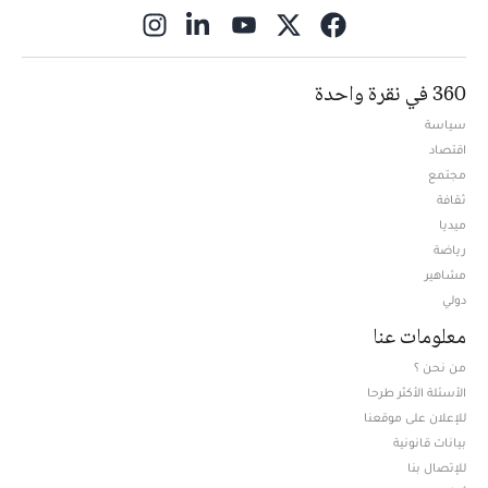
ns in new window
360 في نقرة واحدة
سياسة
اقتصاد
مجتمع
ثقافة
ميديا
Opens in new window
رياضة
مشاهير
دولي
معلومات عنا
من نحن ؟
الأسئلة الأكثر طرحا
للإعلان على موقعنا
بيانات قانونية
للإتصال بنا