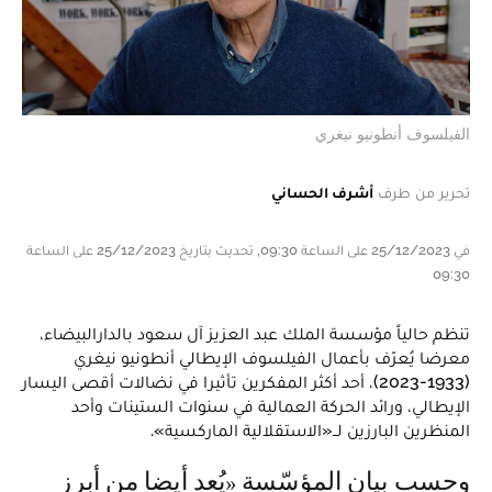
الفيلسوف أنطونيو نيغري
تحرير من طرف
أشرف الحساني
في 25/12/2023 على الساعة 09:30, تحديث بتاريخ 25/12/2023 على الساعة
09:30
تنظم حالياً مؤسسة الملك عبد العزيز آل سعود بالدارالبيضاء،
معرضا يُعرّف بأعمال الفيلسوف الإيطالي أنطونيو نيغري
(1933-2023)، أحد أكثر المفكرين تأثيرا في نضالات أقصى اليسار
الإيطالي، ورائد الحركة العمالية في سنوات الستينات وأحد
المنظرين البارزين لــ«الاستقلالية الماركسية».
وحسب بيان المؤسّسة «يُعد أيضا من أبرز