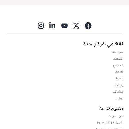
ns in new window
360 في نقرة واحدة
سياسة
اقتصاد
مجتمع
ثقافة
ميديا
Opens in new window
رياضة
مشاهير
دولي
معلومات عنا
من نحن ؟
الأسئلة الأكثر طرحا