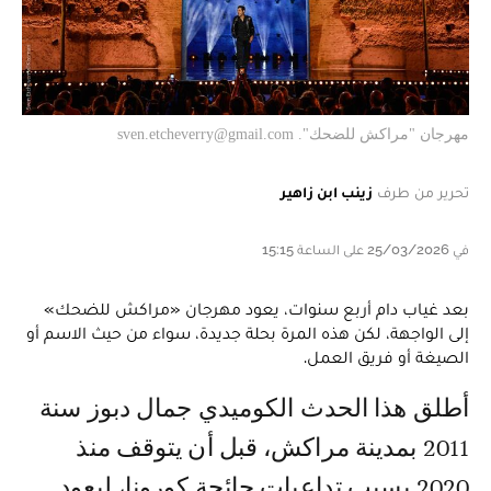
مهرجان "مراكش للضحك". sven.etcheverry@gmail.com
تحرير من طرف
زينب ابن زاهير
في 25/03/2026 على الساعة 15:15
بعد غياب دام أربع سنوات، يعود مهرجان «مراكش للضحك»
إلى الواجهة، لكن هذه المرة بحلة جديدة، سواء من حيث الاسم أو
الصيغة أو فريق العمل.
أطلق هذا الحدث الكوميدي جمال دبوز سنة
2011 بمدينة مراكش، قبل أن يتوقف منذ
2020 بسبب تداعيات جائحة كورونا، ليعود