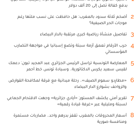
بدفع كفالة تصل إلى 20 ألف دولار
2
أضخم ثلاثة سدود بالمغرب: هل حافظت على نسب ملئها رغم
موجات الحر الصيفية؟
3
تفاصيل منشأة رياضية كبرى مرتقبة بالدار البيضاء
4
حرب الأرقام تعمق أزمة سبتة وتضع إسبانيا في مواجهة التضارب
المؤسساتي
5
المعارضة التونسية تراسل الرئيس الجزائري عبد المجيد تبون: دعمك
لقيس سعيد يكرس الدكتاتورية.. وسيادة تونس خط أحمر
6
«مطارِدو سموم الصيف».. رحلة ميدانية مع فرقة لمكافحة القوارض
والزواحف بشوارع الدار البيضاء
7
تقرير أمني يكشف المستور: «أيادي جزائرية» وجهت الاقتحام الجماعي
لسبتة ومليلية عبر «غرفة قيادة رقمية»
8
أسعار المحروقات بالمغرب تقفز بدرهم واحد.. مضاربات مستمرة
ومنافسة صورية