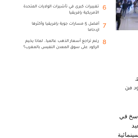
تغييرات كبرى في تأشيرات الولايات المتحدة
6
الأمريكية بإفريقيا
أفضل 5 مسارات جوية بإفريقيا وأكثرها
7
ازدحاما
رغم تراجع أسعار الذهب عالميا.. لماذا يخيم
8
الركود على سوق المعدن النفيس بالمغرب؟
أعادت سينما ألكازار التاريخية بالمدينة العتيقة لطنجة، فتح أبوابها أمام الجماهير، مساء الاثنين 7 مارس 2022،
ود من
يد
ينمائية