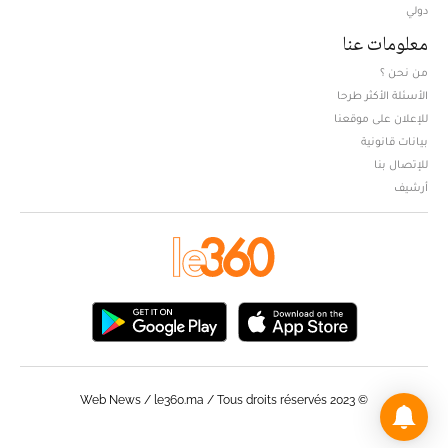
دولي
معلومات عنا
من نحن ؟
الأسئلة الأكثر طرحا
للإعلان على موقعنا
بيانات قانونية
للإتصال بنا
أرشيف
© Web News / le360.ma / Tous droits réservés 2023