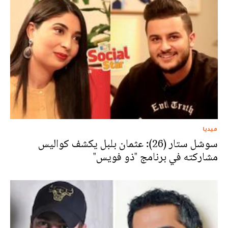
ميديا
سوشل ستار (26): عثمان بلبل يكشف كواليس
مشاركته في برنامج "ذو فويس"