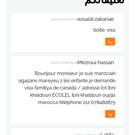
essaidi.zakariae
2019-03-07 15:32:52
boîte. visa
رد
Mezroui hassan
2018-05-19 16:18:57
Bounjour monsieur je suis marocain
ag45ans mareyeu 2 les enfante je demande
visa famillya de canada / adresse lot ibni
khaldoun ECOLEL ibni khaldoun oujda
marocca téléphone 212 678482875
رد
Latifa
2018-05-18 22:14:41