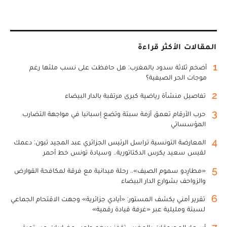
المقالات الأكثر قراءة
1
أضخم ثلاثة سدود بالمغرب: هل حافظت على نسب ملئها رغم
موجات الحر الصيفية؟
2
تفاصيل منشأة رياضية كبرى مرتقبة بالدار البيضاء
3
حرب الأرقام تعمق أزمة سبتة وتضع إسبانيا في مواجهة التضارب
المؤسساتي
4
المعارضة التونسية تراسل الرئيس الجزائري عبد المجيد تبون: دعمك
لقيس سعيد يكرس الدكتاتورية.. وسيادة تونس خط أحمر
5
«مطارِدو سموم الصيف».. رحلة ميدانية مع فرقة لمكافحة القوارض
والزواحف بشوارع الدار البيضاء
6
تقرير أمني يكشف المستور: «أيادي جزائرية» وجهت الاقتحام الجماعي
لسبتة ومليلية عبر «غرفة قيادة رقمية»