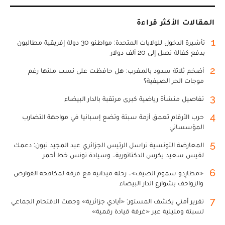
المقالات الأكثر قراءة
1
تأشيرة الدخول للولايات المتحدة: مواطنو 30 دولة إفريقية مطالبون
بدفع كفالة تصل إلى 20 ألف دولار
2
أضخم ثلاثة سدود بالمغرب: هل حافظت على نسب ملئها رغم
موجات الحر الصيفية؟
3
تفاصيل منشأة رياضية كبرى مرتقبة بالدار البيضاء
4
حرب الأرقام تعمق أزمة سبتة وتضع إسبانيا في مواجهة التضارب
المؤسساتي
5
المعارضة التونسية تراسل الرئيس الجزائري عبد المجيد تبون: دعمك
لقيس سعيد يكرس الدكتاتورية.. وسيادة تونس خط أحمر
6
«مطارِدو سموم الصيف».. رحلة ميدانية مع فرقة لمكافحة القوارض
والزواحف بشوارع الدار البيضاء
7
تقرير أمني يكشف المستور: «أيادي جزائرية» وجهت الاقتحام الجماعي
لسبتة ومليلية عبر «غرفة قيادة رقمية»