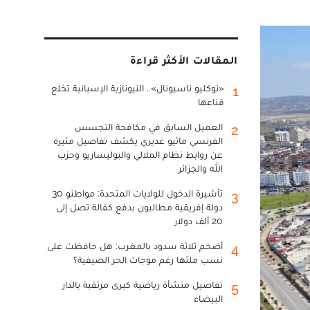
المقالات الأكثر قراءة
«نوكليو ناسيونال».. النيونازية الإسبانية تخلع
1
قناعها
العميل السابق في مكافحة التجسس
2
الفرنسي ماثيو غديري يكشف تفاصيل مثيرة
عن روابط نظام الملالي والبوليساريو وحزب
الله والجزائر
تأشيرة الدخول للولايات المتحدة: مواطنو 30
3
دولة إفريقية مطالبون بدفع كفالة تصل إلى
20 ألف دولار
أضخم ثلاثة سدود بالمغرب: هل حافظت على
4
نسب ملئها رغم موجات الحر الصيفية؟
تفاصيل منشأة رياضية كبرى مرتقبة بالدار
5
البيضاء