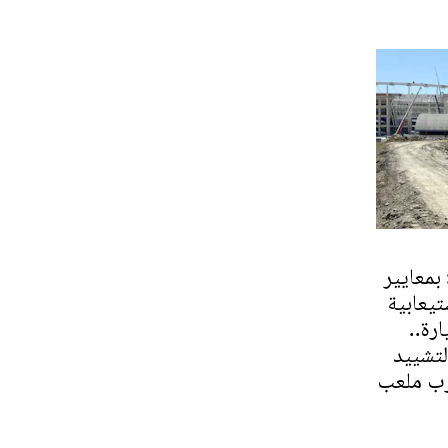
بمعايير
تيعابية
300 سيارة..
لتشييد
قرب ملعب