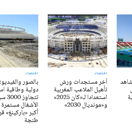
اقتصاد
اقتصاد
شاهد
آخر مستجدات ورش
بالصور والفيديو: 
تأهيل الملاعب المغربية
دولية وطاقية اس
ة
استعدادا لـ«كان 2025»
تتجاوز 0
و«مونديال 2030»
الأشغال مستمرة 
أكبر «باركينغ» 
طنجة