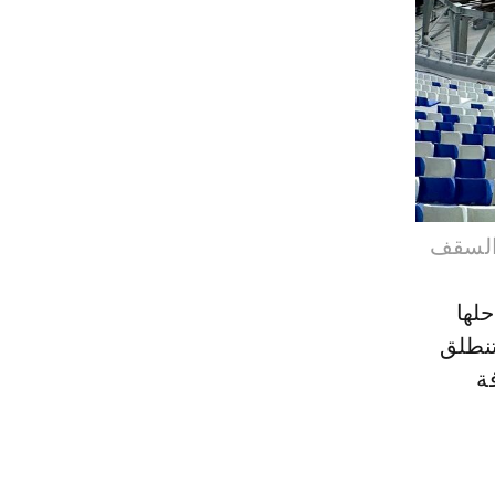
 السقف
لها
تنطلق
ة