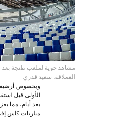
مشاهد جوية لملعب طنجة بعد ال
العملاقة. سعيد قدري
وبخصوص أرضية م
الأولى قبل استق
بعد أيام، مما ي
مباريات كاس إفري