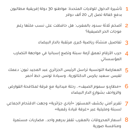
1
تأشيرة الدخول للولايات المتحدة: مواطنو 30 دولة إفريقية مطالبون
بدفع كفالة تصل إلى 20 ألف دولار
2
أضخم ثلاثة سدود بالمغرب: هل حافظت على نسب ملئها رغم
موجات الحر الصيفية؟
3
تفاصيل منشأة رياضية كبرى مرتقبة بالدار البيضاء
4
حرب الأرقام تعمق أزمة سبتة وتضع إسبانيا في مواجهة التضارب
المؤسساتي
5
المعارضة التونسية تراسل الرئيس الجزائري عبد المجيد تبون: دعمك
لقيس سعيد يكرس الدكتاتورية.. وسيادة تونس خط أحمر
6
«مطارِدو سموم الصيف».. رحلة ميدانية مع فرقة لمكافحة القوارض
والزواحف بشوارع الدار البيضاء
7
تقرير أمني يكشف المستور: «أيادي جزائرية» وجهت الاقتحام الجماعي
لسبتة ومليلية عبر «غرفة قيادة رقمية»
8
أسعار المحروقات بالمغرب تقفز بدرهم واحد.. مضاربات مستمرة
ومنافسة صورية