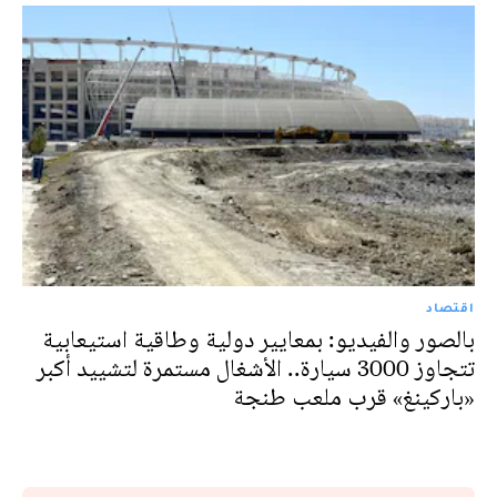
اقتصاد
بالصور والفيديو: بمعايير دولية وطاقية استيعابية
تتجاوز 3000 سيارة.. الأشغال مستمرة لتشييد أكبر
«باركينغ» قرب ملعب طنجة