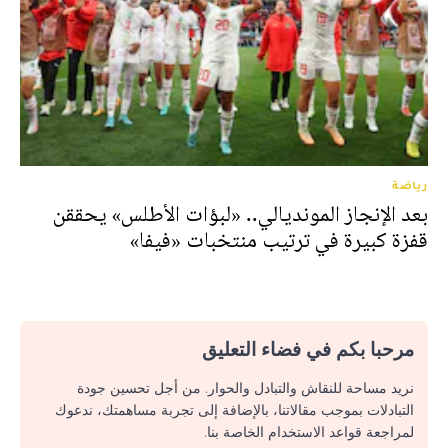
رياضة
بعد الإنجاز المونديالي.. «لبؤات الأطلس» يحققن
قفزة كبيرة في ترتيب منتخبات «فيفا»
مرحبا بكم في فضاء التعليق
نريد مساحة للنقاش والتبادل والحوار. من أجل تحسين جودة
التبادلات بموجب مقالاتنا، بالإضافة إلى تجربة مساهمتك، ندعوك
لمراجعة قواعد الاستخدام الخاصة بنا.