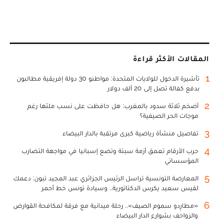
المقالات الأكثر قراءة
1
تأشيرة الدخول للولايات المتحدة: مواطنو 30 دولة إفريقية مطالبون
بدفع كفالة تصل إلى 20 ألف دولار
2
أضخم ثلاثة سدود بالمغرب: هل حافظت على نسب ملئها رغم
موجات الحر الصيفية؟
3
تفاصيل منشأة رياضية كبرى مرتقبة بالدار البيضاء
4
حرب الأرقام تعمق أزمة سبتة وتضع إسبانيا في مواجهة التضارب
المؤسساتي
5
المعارضة التونسية تراسل الرئيس الجزائري عبد المجيد تبون: دعمك
لقيس سعيد يكرس الدكتاتورية.. وسيادة تونس خط أحمر
6
«مطارِدو سموم الصيف».. رحلة ميدانية مع فرقة لمكافحة القوارض
والزواحف بشوارع الدار البيضاء