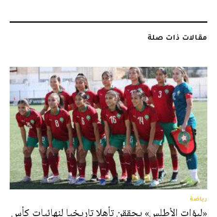
مقالات ذات صلة
رياضة
«لبؤات الأطلس» يحققن تأهلا تاريخيا لنهائيات كأس