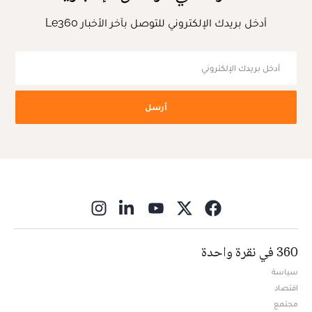
أدخل بريدك الإلكتروني للتوصل بآخر الأخبار Le360
أرسل
ns in new window
360 في نقرة واحدة
سياسة
اقتصاد
مجتمع