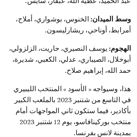
عبد الحميد، عطية الله، عبقار، سايس.
وسط الميدان:
الخنوس، بوشواري، أملاح،
أمرابط، أوناحي، ريشارليسون.
الهجوم:
يوسف النصيري، حاريت، الزلزولي،
أبوخلال، الصيباري، عدلي، الكعبي، شديرة،
حمد الله، إبراهيم صلاح.
هذا، وسيواجه « الأسود » المنتخب الليبيري
في التاسع من شتنبر 2023 بالملعب الكبير
بأكادير، فيما ستكون ثاني المواجهات أمام
منتخب بوركينافاسو، يوم 12 شتنبر 2023
بمدينة لانس بفرنسا.