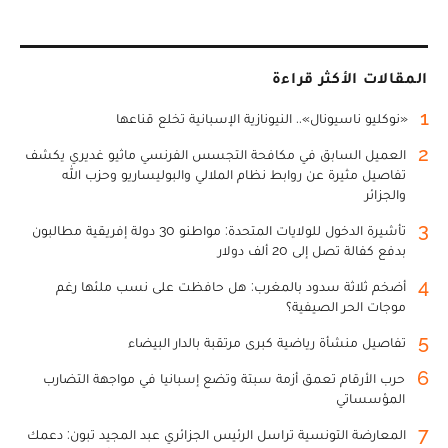
المقالات الأكثر قراءة
1
«نوكليو ناسيونال».. النيونازية الإسبانية تخلع قناعها
2
العميل السابق في مكافحة التجسس الفرنسي ماثيو غديري يكشف
تفاصيل مثيرة عن روابط نظام الملالي والبوليساريو وحزب الله
والجزائر
3
تأشيرة الدخول للولايات المتحدة: مواطنو 30 دولة إفريقية مطالبون
بدفع كفالة تصل إلى 20 ألف دولار
4
أضخم ثلاثة سدود بالمغرب: هل حافظت على نسب ملئها رغم
موجات الحر الصيفية؟
5
تفاصيل منشأة رياضية كبرى مرتقبة بالدار البيضاء
6
حرب الأرقام تعمق أزمة سبتة وتضع إسبانيا في مواجهة التضارب
المؤسساتي
7
المعارضة التونسية تراسل الرئيس الجزائري عبد المجيد تبون: دعمك