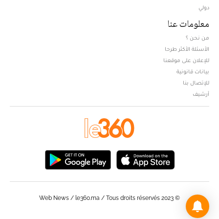
دولي
معلومات عنا
من نحن ؟
الأسئلة الأكثر طرحا
للإعلان على موقعنا
بيانات قانونية
للإتصال بنا
أرشيف
© Web News / le360.ma / Tous droits réservés 2023