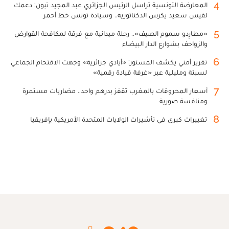
4
المعارضة التونسية تراسل الرئيس الجزائري عبد المجيد تبون: دعمك
لقيس سعيد يكرس الدكتاتورية.. وسيادة تونس خط أحمر
5
«مطارِدو سموم الصيف».. رحلة ميدانية مع فرقة لمكافحة القوارض
والزواحف بشوارع الدار البيضاء
6
تقرير أمني يكشف المستور: «أيادي جزائرية» وجهت الاقتحام الجماعي
لسبتة ومليلية عبر «غرفة قيادة رقمية»
7
أسعار المحروقات بالمغرب تقفز بدرهم واحد.. مضاربات مستمرة
ومنافسة صورية
8
تغييرات كبرى في تأشيرات الولايات المتحدة الأمريكية بإفريقيا