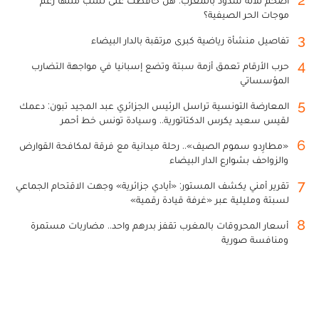
موجات الحر الصيفية؟
3
تفاصيل منشأة رياضية كبرى مرتقبة بالدار البيضاء
4
حرب الأرقام تعمق أزمة سبتة وتضع إسبانيا في مواجهة التضارب
المؤسساتي
5
المعارضة التونسية تراسل الرئيس الجزائري عبد المجيد تبون: دعمك
لقيس سعيد يكرس الدكتاتورية.. وسيادة تونس خط أحمر
6
«مطارِدو سموم الصيف».. رحلة ميدانية مع فرقة لمكافحة القوارض
والزواحف بشوارع الدار البيضاء
7
تقرير أمني يكشف المستور: «أيادي جزائرية» وجهت الاقتحام الجماعي
لسبتة ومليلية عبر «غرفة قيادة رقمية»
8
أسعار المحروقات بالمغرب تقفز بدرهم واحد.. مضاربات مستمرة
ومنافسة صورية