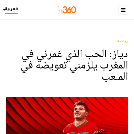
العربية
▾
رياضة
دياز: الحب الذي غمرني في
المغرب يلزمني تعويضه في
الملعب