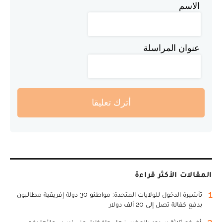
الاسم
عنوان المراسلة
أترك تعليقا
المقالات الأكثر قراءة
1
تأشيرة الدخول للولايات المتحدة: مواطنو 30 دولة إفريقية مطالبون
بدفع كفالة تصل إلى 20 ألف دولار
2
أضخم ثلاثة سدود بالمغرب: هل حافظت على نسب ملئها رغم