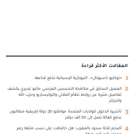
المقالات الأكثر قراءة
1
«نوكليو ناسيونال».. النيونازية الإسبانية تخلع قناعها
2
العميل السابق في مكافحة التجسس الفرنسي ماثيو غديري يكشف
تفاصيل مثيرة عن روابط نظام الملالي والبوليساريو وحزب الله
والجزائر
3
تأشيرة الدخول للولايات المتحدة: مواطنو 30 دولة إفريقية مطالبون
بدفع كفالة تصل إلى 20 ألف دولار
4
أضخم ثلاثة سدود بالمغرب: هل حافظت على نسب ملئها رغم
موجات الحر الصيفية؟