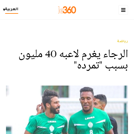
العربية
▾
رياضة
الرجاء يغرم لاعبه 40 مليون
بسبب "تمرده"