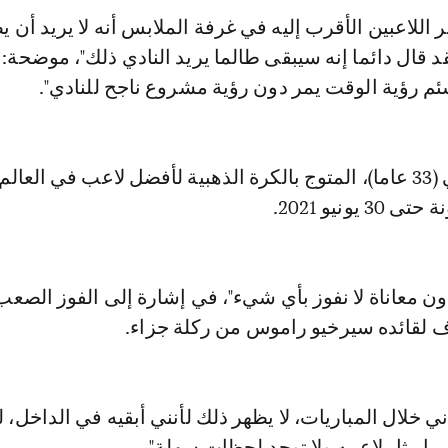
 اللاعبين الأقرب إليه في غرفة الملابس أنه لا يريد أن ي
د قال دائما إنه سيبقى طالما يريد النادي ذلك"، موضحة: 
 سئم رؤية الوقت يمر دون رؤية مشروع ناجح للنادي".
ويمتد عقد ميسي (33 عاما)، المتوج بالكرة الذهبية لأفضل لاعب في الع
يونيو 2021.
ون معاناة لا نفوز بأي شيء"، في إشارة إلى الفوز الصعب
 لقائده سيرخيو راموس من ركلة جزاء.
ني خلال المباريات، لا يظهر ذلك لأنني أبقيه في الداخل، 
را مثل لاعبيه ولا توجد لحظات سهلة".