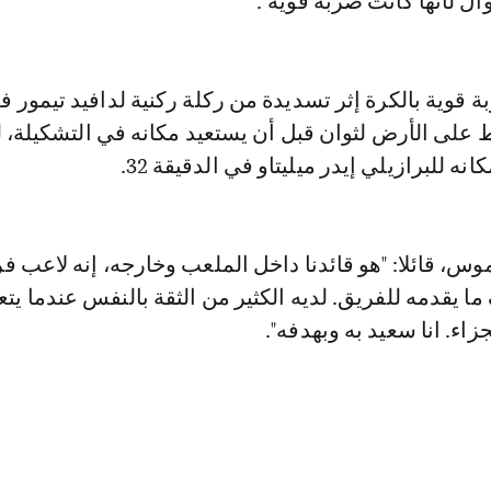
ال لأنها كانت ضربة قوية".
 قوية بالكرة إثر تسديدة من ركلة ركنية لدافيد تيمور ف
 22 وسقط على الأرض لثوان قبل أن يستعيد مكانه في التشكيلة، 
ه للبرازيلي إيدر ميليتاو في الدقيقة 32.
وس، قائلا: "هو قائدنا داخل الملعب وخارجه، إنه لاعب ف
ا يقدمه للفريق. لديه الكثير من الثقة بالنفس عندما يتع
اء. انا سعيد به وبهدفه".