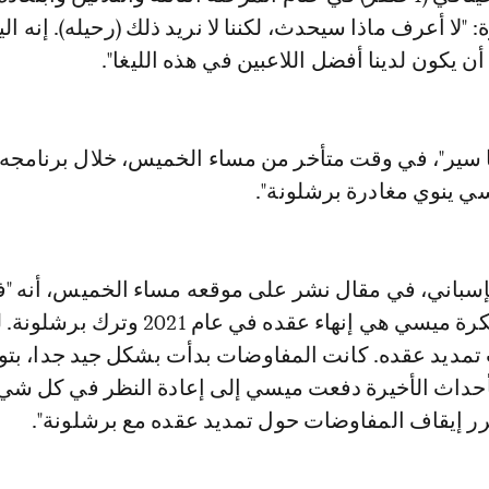
"لا أعرف ماذا سيحدث، لكننا لا نريد ذلك (رحيله). إنه ال
 أن يكون لدينا أفضل اللاعبين في هذه الليغا".
نا سير"، في وقت متأخر من مساء الخميس، خلال برنامجه 
سي ينوي مغادرة برشلونة".
لإسباني، في مقال نشر على موقعه مساء الخميس، أنه "
الوقت الحالي، فكرة ميسي هي إنهاء عقده في عام 021
ديد عقده. كانت المفاوضات بدأت بشكل جيد جدا، بتو
أحداث الأخيرة دفعت ميسي إلى إعادة النظر في كل شي
رر إيقاف المفاوضات حول تمديد عقده مع برشلونة".