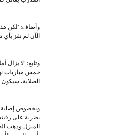
وأضاف: "لكن هذا 
الآن لم نفز بأي 
وتابع: "لا يزال 
خمس مباريات نهائ
الصلابة، سيكون ال
وبخصوص إصابة قط
بضربة على رقبته،
المنزل وذهب الطب