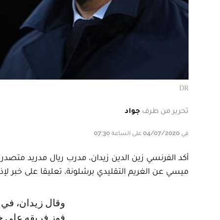
DR
تحرير من طرف
جواد
في 04/07/2020 على الساعة 07:30
أكد الفرنسي زين الدين زيدان، مدرب ريال مدريد متصدر ال
ميسي عن الغريم التقليدي برشلونة، تعليقا على خبر لإذاع
وقال زيدان، في معرض رده عن أول سؤال في المؤتمر الصحافي الذي أعقب