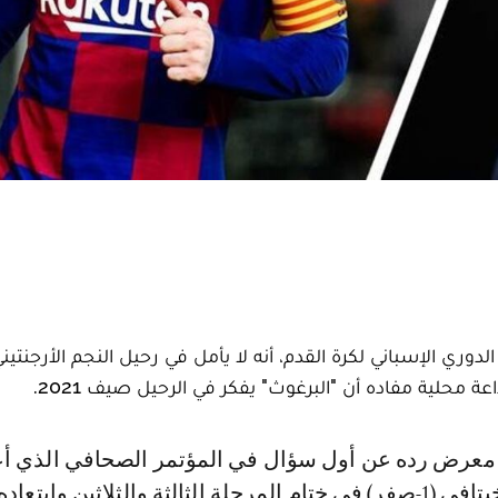
دوري الإسباني لكرة القدم، أنه لا يأمل في رحيل النجم الأرجنتيني
ة محلية مفاده أن "البرغوث" يفكر في الرحيل صيف 2021.
فوز فريقه على خيتافي (1-صفر) في ختام المرحلة الثالثة والثلاثين وابتعا