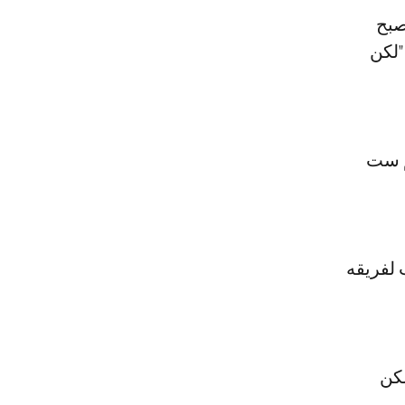
صبح
"لكن
الم ست
 لفريقه
لكن