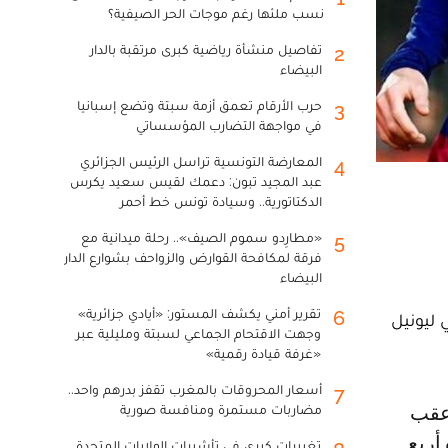
نسب ملئها رغم موجات الحر الصيفية؟
تفاصيل منشأة رياضية كبرى مرتقبة بالدار
2
البيضاء
حرب الأرقام تعمق أزمة سبتة وتضع إسبانيا
3
في مواجهة التضارب المؤسساتي
المعارضة التونسية تراسل الرئيس الجزائري
4
عبد المجيد تبون: دعمك لقيس سعيد يكرس
الدكتاتورية.. وسيادة تونس خط أحمر
«مطارِدو سموم الصيف».. رحلة ميدانية مع
5
فرقة لمكافحة القوارض والزواحف بشوارع الدار
البيضاء
تقرير أمني يكشف المستور: «أيادي جزائرية»
6
 ليونيل
وجهت الاقتحام الجماعي لسبتة ومليلية عبر
«غرفة قيادة رقمية»
أسعار المحروقات بالمغرب تقفز بدرهم واحد..
7
مضاربات مستمرة ومنافسة صورية
ده أربع
تغييرات كبرى في تأشيرات الولايات المتحدة