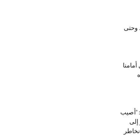
. وحتى
أمامنا
ه
 "أصيب
إلى
نخاطر