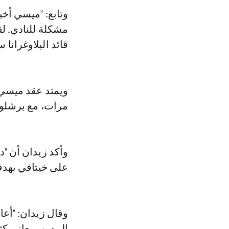
وتابع: "ميسي أخبر
مشكلة للنادي. لق
قائد البلاوغرانا
مرات، مع برشلونة حتى 30 
وأكد زيدان أن "د
على خيتافي بهدف
وقال زيدان: "أعا
المدرب يعاني كثي