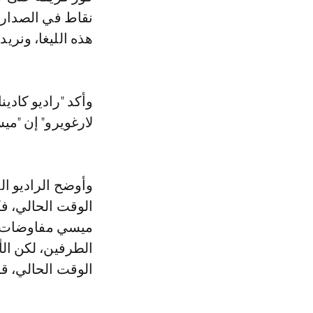
نقاط في الصدارة: 
هذه الليغا، ونريد
وأكد "راديو كادي
لارغويرو" إن "مي
وأوضح الراديو ا
ميسي مفاوضات تم
الطرفين، لكن ال
الوقت الحالي، ق