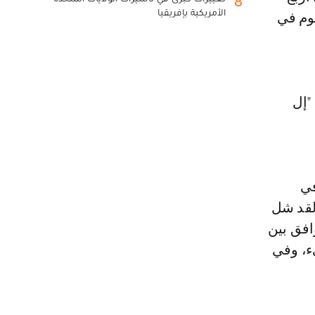
8
الأمريكية بإفريقيا
يوم في
"إل
في
2 وترك برشلونة. لقد شل
افق بين
ء، وفي