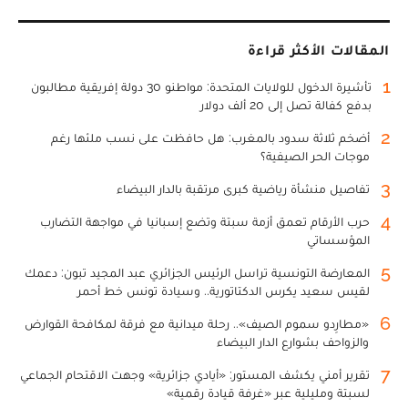
المقالات الأكثر قراءة
1
تأشيرة الدخول للولايات المتحدة: مواطنو 30 دولة إفريقية مطالبون
بدفع كفالة تصل إلى 20 ألف دولار
2
أضخم ثلاثة سدود بالمغرب: هل حافظت على نسب ملئها رغم
موجات الحر الصيفية؟
3
تفاصيل منشأة رياضية كبرى مرتقبة بالدار البيضاء
4
حرب الأرقام تعمق أزمة سبتة وتضع إسبانيا في مواجهة التضارب
المؤسساتي
5
المعارضة التونسية تراسل الرئيس الجزائري عبد المجيد تبون: دعمك
لقيس سعيد يكرس الدكتاتورية.. وسيادة تونس خط أحمر
6
«مطارِدو سموم الصيف».. رحلة ميدانية مع فرقة لمكافحة القوارض
والزواحف بشوارع الدار البيضاء
7
تقرير أمني يكشف المستور: «أيادي جزائرية» وجهت الاقتحام الجماعي
لسبتة ومليلية عبر «غرفة قيادة رقمية»