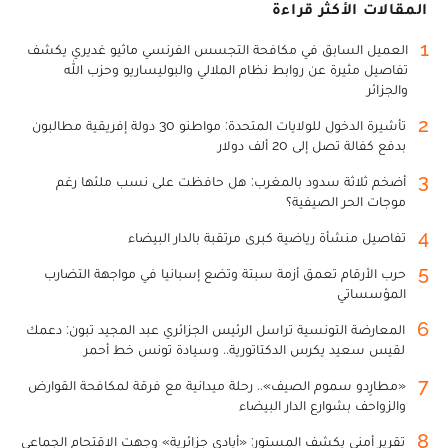
المقالات الأكثر قراءة
1
العميل السابق في مكافحة التجسس الفرنسي ماثيو غديري يكشف
تفاصيل مثيرة عن روابط نظام الملالي والبوليساريو وحزب الله
والجزائر
2
تأشيرة الدخول للولايات المتحدة: مواطنو 30 دولة إفريقية مطالبون
بدفع كفالة تصل إلى 20 ألف دولار
3
أضخم ثلاثة سدود بالمغرب: هل حافظت على نسب ملئها رغم
موجات الحر الصيفية؟
4
تفاصيل منشأة رياضية كبرى مرتقبة بالدار البيضاء
5
حرب الأرقام تعمق أزمة سبتة وتضع إسبانيا في مواجهة التضارب
المؤسساتي
6
المعارضة التونسية تراسل الرئيس الجزائري عبد المجيد تبون: دعمك
لقيس سعيد يكرس الدكتاتورية.. وسيادة تونس خط أحمر
7
«مطارِدو سموم الصيف».. رحلة ميدانية مع فرقة لمكافحة القوارض
والزواحف بشوارع الدار البيضاء
8
تقرير أمني يكشف المستور: «أيادي جزائرية» وجهت الاقتحام الجماعي