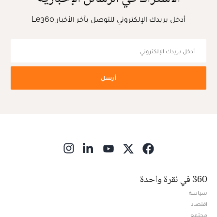
أدخل بريدك الإلكتروني للتوصل بآخر الأخبار Le360
أرسل
ns in new window
360 في نقرة واحدة
سياسة
اقتصاد
مجتمع