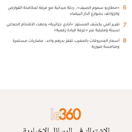
6
«مطارِدو سموم الصيف».. رحلة ميدانية مع فرقة لمكافحة القوارض
والزواحف بشوارع الدار البيضاء
7
تقرير أمني يكشف المستور: «أيادي جزائرية» وجهت الاقتحام الجماعي
لسبتة ومليلية عبر «غرفة قيادة رقمية»
8
أسعار المحروقات بالمغرب تقفز بدرهم واحد.. مضاربات مستمرة
ومنافسة صورية
الاشتراك في الرسائل الإخبارية