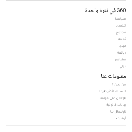
360 في نقرة واحدة
سياسة
اقتصاد
مجتمع
ثقافة
ميديا
Opens in new window
رياضة
مشاهير
دولي
معلومات عنا
من نحن ؟
الأسئلة الأكثر طرحا
للإعلان على موقعنا
بيانات قانونية
للإتصال بنا
أرشيف