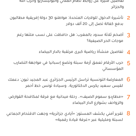
تفاصيل مثيرة عن روابط نظام الملالي والبوليساريو وحزب الله
والجزائر
2
تأشيرة الدخول للولايات المتحدة: مواطنو 30 دولة إفريقية مطالبون
بدفع كفالة تصل إلى 20 ألف دولار
3
أضخم ثلاثة سدود بالمغرب: هل حافظت على نسب ملئها رغم
موجات الحر الصيفية؟
4
تفاصيل منشأة رياضية كبرى مرتقبة بالدار البيضاء
5
حرب الأرقام تعمق أزمة سبتة وتضع إسبانيا في مواجهة التضارب
المؤسساتي
6
المعارضة التونسية تراسل الرئيس الجزائري عبد المجيد تبون: دعمك
لقيس سعيد يكرس الدكتاتورية.. وسيادة تونس خط أحمر
7
«مطارِدو سموم الصيف».. رحلة ميدانية مع فرقة لمكافحة القوارض
والزواحف بشوارع الدار البيضاء
8
تقرير أمني يكشف المستور: «أيادي جزائرية» وجهت الاقتحام الجماعي
لسبتة ومليلية عبر «غرفة قيادة رقمية»