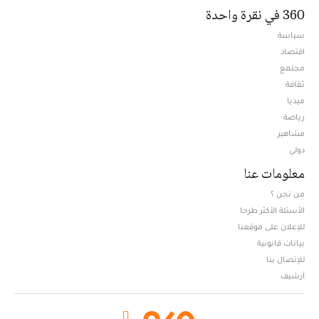
360 في نقرة واحدة
سياسة
اقتصاد
مجتمع
ثقافة
ميديا
Opens in new window
رياضة
مشاهير
دولي
معلومات عنا
من نحن ؟
الأسئلة الأكثر طرحا
للإعلان على موقعنا
بيانات قانونية
للإتصال بنا
أرشيف