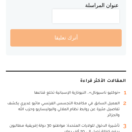
عنوان المراسلة
أترك تعليقا
المقالات الأكثر قراءة
1
«نوكليو ناسيونال».. النيونازية الإسبانية تخلع قناعها
2
العميل السابق في مكافحة التجسس الفرنسي ماثيو غديري يكشف
تفاصيل مثيرة عن روابط نظام الملالي والبوليساريو وحزب الله
والجزائر
3
تأشيرة الدخول للولايات المتحدة: مواطنو 30 دولة إفريقية مطالبون
بدفع كفالة تصل إلى 20 ألف دولار