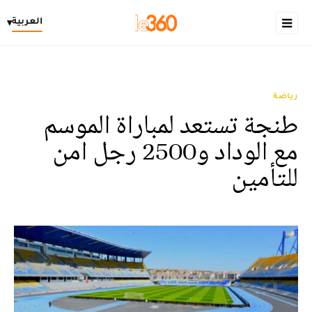
العربية
▾
رياضة
طنجة تستعد لمباراة الموسم
مع الوداد و2500 رجل امن
للتأمين