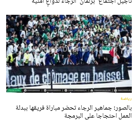
تأجيل اجتماع "برلمان" الرجاء لدواعِِ أمنية
رياضة
بالصور: جماهير الرجاء تحضر مباراة فريقها ببدلة
العمل احتجاجا على البرمجة