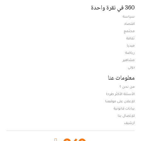
360 في نقرة واحدة
سياسة
اقتصاد
مجتمع
ثقافة
ميديا
Opens in new window
رياضة
مشاهير
دولي
معلومات عنا
من نحن ؟
الأسئلة الأكثر طرحا
للإعلان على موقعنا
بيانات قانونية
للإتصال بنا
أرشيف