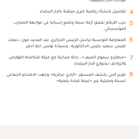
4
تفاصيل منشأة رياضية كبرى مرتقبة بالدار البيضاء
5
حرب الأرقام تعمق أزمة سبتة وتضع إسبانيا في مواجهة التضارب
المؤسساتي
6
المعارضة التونسية تراسل الرئيس الجزائري عبد المجيد تبون: دعمك
لقيس سعيد يكرس الدكتاتورية.. وسيادة تونس خط أحمر
7
«مطارِدو سموم الصيف».. رحلة ميدانية مع فرقة لمكافحة القوارض
والزواحف بشوارع الدار البيضاء
8
تقرير أمني يكشف المستور: «أيادي جزائرية» وجهت الاقتحام الجماعي
لسبتة ومليلية عبر «غرفة قيادة رقمية»