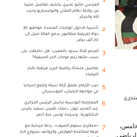
الفرنسي ماثيو غديري يكشف تفاصيل مثيرة
عن روابط نظام الملالي والبوليساريو وحزب
الله والجزائر
تأشيرة الدخول للولايات المتحدة: مواطنو 30
2
دولة إفريقية مطالبون بدفع كفالة تصل إلى
20 ألف دولار
أضخم ثلاثة سدود بالمغرب: هل حافظت على
3
نسب ملئها رغم موجات الحر الصيفية؟
تفاصيل منشأة رياضية كبرى مرتقبة بالدار
4
البيضاء
حرب الأرقام تعمق أزمة سبتة وتضع إسبانيا
5
في مواجهة التضارب المؤسساتي
ستجرى
المعارضة التونسية تراسل الرئيس الجزائري
6
عبد المجيد تبون: دعمك لقيس سعيد يكرس
الدكتاتورية.. وسيادة تونس خط أحمر
«مطارِدو سموم الصيف».. رحلة ميدانية مع
7
فرقة لمكافحة القوارض والزواحف بشوارع الدار
لرياضي.