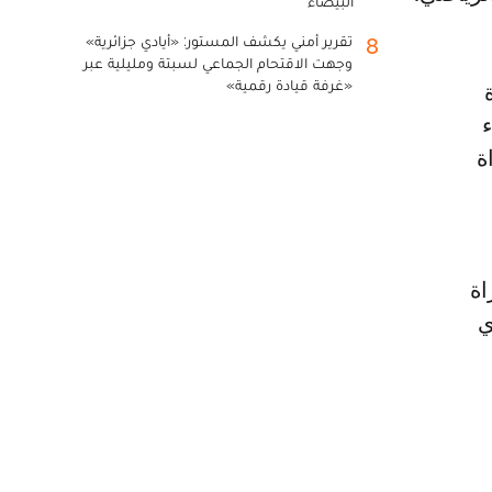
البيضاء
تقرير أمني يكشف المستور: «أيادي جزائرية»
8
وجهت الاقتحام الجماعي لسبتة ومليلية عبر
«غرفة قيادة رقمية»
ذكرة
ء
ة
اة
ي