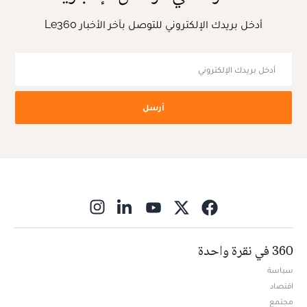
أدخل بريدك الإلكتروني للتوصل بآخر الأخبار Le360
أرسل
ns in new window
360 في نقرة واحدة
سياسة
اقتصاد
مجتمع