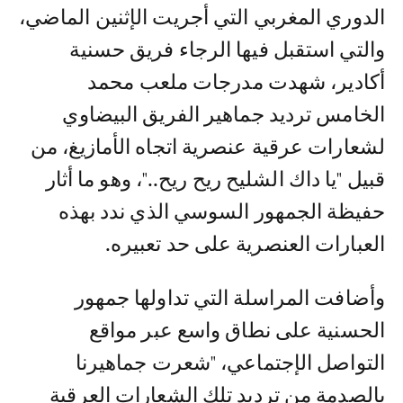
الدوري المغربي التي أجريت الإثنين الماضي،
والتي استقبل فيها الرجاء فريق حسنية
أكادير، شهدت مدرجات ملعب محمد
الخامس ترديد جماهير الفريق البيضاوي
لشعارات عرقية عنصرية اتجاه الأمازيغ، من
قبيل "يا داك الشليح ريح ريح.."، وهو ما أثار
حفيظة الجمهور السوسي الذي ندد بهذه
العبارات العنصرية على حد تعبيره.
وأضافت المراسلة التي تداولها جمهور
الحسنية على نطاق واسع عبر مواقع
التواصل الإجتماعي، "شعرت جماهيرنا
بالصدمة من ترديد تلك الشعارات العرقية