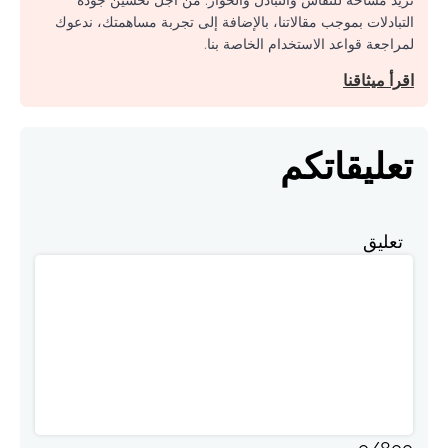
نريد مساحة للنقاش والتبادل والحوار. من أجل تحسين جودة
التبادلات بموجب مقالاتنا، بالإضافة إلى تجربة مساهمتك، ندعوك
لمراجعة قواعد الاستخدام الخاصة بنا.
اقرأ ميثاقنا
تعليقاتكم
تعليق