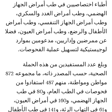
أطباء اختصاصيين في طب أمراض الجهاز
الهضمي، وطب أمراض الغدد والسكري،
وطب أمراض الجهاز التنفسي، وطب أمراض
الأطفال والرضع، وطب أمراض العيون، فضلا
عن ممرضين وإداريين، مدعومين بموارد
لوجيستيكية لتسهيل عملية الفحوصات.
وبلغ عدد المستفيدين من هذه الحملة
الصحية، حسب المصدر ذاته، ما مجموعه 872
مواطن ومواطنة، منهم 487 استفادوا من
فحوصات في الطب العام، و80 في طب
الجهاز الهضمي، و160 في أمراض العيون،
و61 في التهاب الرئة، و141 في طب الأطفال