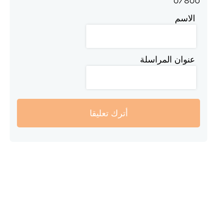
0
/
800
الاسم
عنوان المراسلة
أترك تعليقا