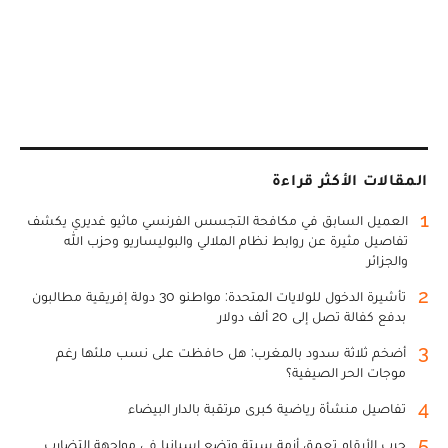
المقالات الأكثر قراءة
1
العميل السابق في مكافحة التجسس الفرنسي ماثيو غديري يكشف
تفاصيل مثيرة عن روابط نظام الملالي والبوليساريو وحزب الله
والجزائر
2
تأشيرة الدخول للولايات المتحدة: مواطنو 30 دولة إفريقية مطالبون
بدفع كفالة تصل إلى 20 ألف دولار
3
أضخم ثلاثة سدود بالمغرب: هل حافظت على نسب ملئها رغم
موجات الحر الصيفية؟
4
تفاصيل منشأة رياضية كبرى مرتقبة بالدار البيضاء
5
حرب الأرقام تعمق أزمة سبتة وتضع إسبانيا في مواجهة التضارب