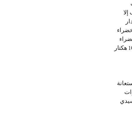
إلا
ار
خضراء
احات الخضراء
وبناء على البرنامج المسطر في برنامج عمل المدينة نطمح لبلوغ إلى 1000 هكتار
تعانة
ات
سيدي