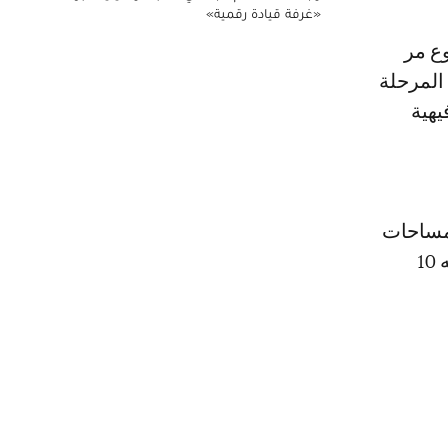
«غرفة قيادة رقمية»
ع مر
المرحلة
يهية
لمساحات
الخضراء بالمدينة، مردفة: «هدفنا توفير منتزه لكل مقاطعة يتجاوز مساحته 10