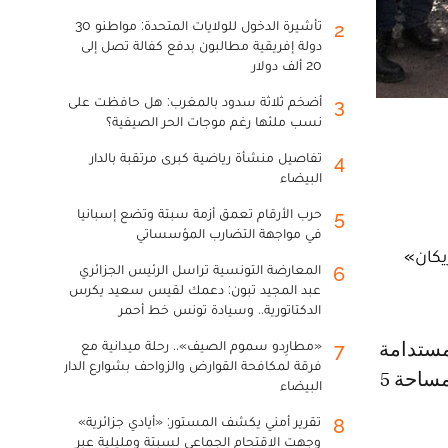
تأشيرة الدخول للولايات المتحدة: مواطنو 30
2
دولة إفريقية مطالبون بدفع كفالة تصل إلى
20 ألف دولار
أضخم ثلاثة سدود بالمغرب: هل حافظت على
3
نسب ملئها رغم موجات الحر الصيفية؟
تفاصيل منشأة رياضية كبرى مرتقبة بالدار
4
البيضاء
حرب الأرقام تعمق أزمة سبتة وتضع إسبانيا
5
في مواجهة التضارب المؤسساتي
 مطرح «ميريكان»
المعارضة التونسية تراسل الرئيس الجزائري
6
عبد المجيد تبون: دعمك لقيس سعيد يكرس
الدكتاتورية.. وسيادة تونس خط أحمر
«مطارِدو سموم الصيف».. رحلة ميدانية مع
7
فرقة لمكافحة القوارض والزواحف بشوارع الدار
وجماعة الدار البيضاء، يمتد على مساحة 12 هكتارا وسيضم مدارا رياضيا بمساحة 5
البيضاء
تقرير أمني يكشف المستور: «أيادي جزائرية»
8
وجهت الاقتحام الجماعي لسبتة ومليلية عبر