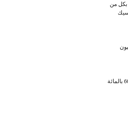
العادمة بكل من
سيك
 البيضاء، مبلغا ماليا يقدر بـ450 مليون
وتقدر المساهمة المالية لجماعة الدار البيضاء في إنجاز هذه المحطات بـ60 بالمائة