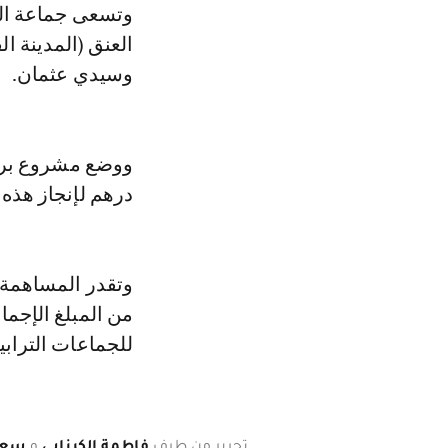
العنق (المدينة 
وسيدي عثمان.
درهم لإنجاز هذه
من المبلغ الإجما
للجماعات الترابية بالباقي أي بـ40
تحرير من طرف
فاطمة الكرزابي
و
سعي