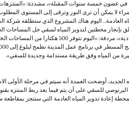
في غضون خمسة سنوات المقبلة»، مشددة: «المنتزهات
اء لا يمكن أن ترى النور وترقى إلى المستوى المطلوب 
ياه العادمة.. اليوم هناك المشروع الذي ستطلقه شركة الد
تعلق بإنجاز محطتين لتدوير المياه لسقي جل المساحات ال
بالعاصمة الاقتصادية»، مردفة: «اليوم نتوفر 500 هكتارا من المس
رة من المياه وفق طريقة مستدامة وجديدة للسقي».
الجديد، أوضحت العمدة أنه سيتم في مرحلة الأولى الاس
البرنوصي للسقي على أن يتم فيما بعد ربط المنتزه بقنو
حطة إعادة تدوير المياه العادمة التي ستنجز بمقاطعة 