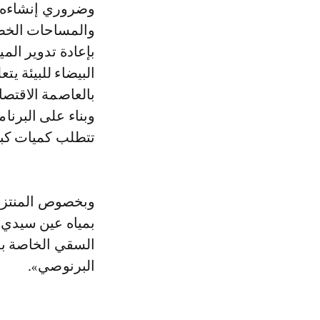
وضروري إنشاءه 
والمساحات الخضر
بإعادة تدوير الم
البيضاء للبيئة ي
تتطلب كميات كبي
وبخصوص المنتزه 
بمياه عين سيدي 
السقي الخاصة بم
البرنوصي».