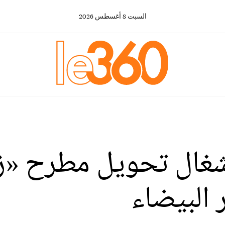
السبت
8
أغسطس
2026
أشغال تحويل مطرح «زب
 البيضاء