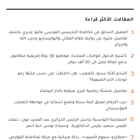
المقالات الأكثر قراءة
1
العميل السابق في مكافحة التجسس الفرنسي ماثيو غديري يكشف
تفاصيل مثيرة عن روابط نظام الملالي والبوليساريو وحزب الله
والجزائر
2
تأشيرة الدخول للولايات المتحدة: مواطنو 30 دولة إفريقية مطالبون
بدفع كفالة تصل إلى 20 ألف دولار
3
أضخم ثلاثة سدود بالمغرب: هل حافظت على نسب ملئها رغم
موجات الحر الصيفية؟
4
تفاصيل منشأة رياضية كبرى مرتقبة بالدار البيضاء
5
حرب الأرقام تعمق أزمة سبتة وتضع إسبانيا في مواجهة التضارب
المؤسساتي
6
المعارضة التونسية تراسل الرئيس الجزائري عبد المجيد تبون: دعمك
لقيس سعيد يكرس الدكتاتورية.. وسيادة تونس خط أحمر
7
«مطارِدو سموم الصيف».. رحلة ميدانية مع فرقة لمكافحة القوارض