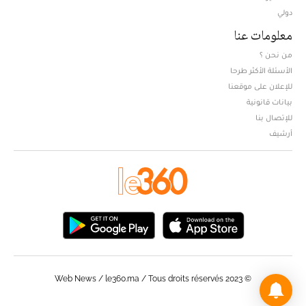
دولي
معلومات عنا
من نحن ؟
الأسئلة الأكثر طرحا
للإعلان على موقعنا
بيانات قانونية
للإتصال بنا
أرشيف
© Web News / le360.ma / Tous droits réservés 2023