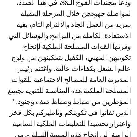
ودعا مجندات الفوج الـ38، في هذا الصدد،
لمواصلة جهودهن خلال المرحلة المقبلة
بمزيد من العمل الجاد والالتزام التام، بغية
الاستفادة الكاملة من البرامج والوسائل التي
وفرتها القوات المسلحة الملكية لإنجاح
تكوينهن المهني، الكفيل بتمكينهن من ولوج
عالم الشغل بكفاءات عالية. واغتنم رئيس
المديرية العامة للمصالح الاجتماعية للقوات
المسلحة الملكية هذه المناسبة للتنويه بجميع
المؤطرين من ضباط وضباط صف وجنود، "
الذين تفانوا في تكوينكم وتأطيركم بكل فخر
واعتزاز تجسيدا للتعليمات الملكية السامية
الرامية الى إنجاح هذه المهمة النبيلة ». من