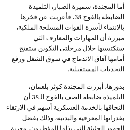
أما المجندة، سميرة الصبار، التلميذة
الضابطة بالفوج 38، فأعربت عن فخرها
بالانتماء لأسرة القوات المسلحة الملكية،
مبرزة أن المهارات والمعارف التي
ستكتسبها خلال مرحلتي التكوين ستفتح
أمامها آفاق الاندماج في سوق الشغل ورفع
التحديات المستقبلية.
بدورها، أبرزت المجندة كوثر بلعمان،
التلميذة ضابطة الصف بالفوج الـ38 أن
التحاقها بالخدمة العسكرية أسهم في الارتقاء
بقدراتها المعرفية والبدنية، وذلك بفضل
الجهود الحثيثة التي بذلها المؤطرون، معربة