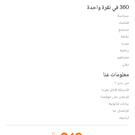
360 في نقرة واحدة
سياسة
اقتصاد
مجتمع
ثقافة
ميديا
Opens in new window
رياضة
مشاهير
دولي
معلومات عنا
من نحن ؟
الأسئلة الأكثر طرحا
للإعلان على موقعنا
بيانات قانونية
للإتصال بنا
أرشيف