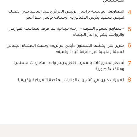
4
المعارضة التونسية تراسل الرئيس الجزائري عبد المجيد تبون: دعمك
لقيس سعيد يكرس الدكتاتورية.. وسيادة تونس خط أحمر
5
«مطارِدو سموم الصيف».. رحلة ميدانية مع فرقة لمكافحة القوارض
والزواحف بشوارع الدار البيضاء
6
تقرير أمني يكشف المستور: «أيادي جزائرية» وجهت الاقتحام الجماعي
لسبتة ومليلية عبر «غرفة قيادة رقمية»
7
أسعار المحروقات بالمغرب تقفز بدرهم واحد.. مضاربات مستمرة
ومنافسة صورية
8
تغييرات كبرى في تأشيرات الولايات المتحدة الأمريكية بإفريقيا