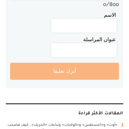
0
/
800
الاسم
عنوان المراسلة
أترك تعليقا
المقالات الأكثر قراءة
1
«أوت» و«أغسطس» و«الولايات» ونداءات «الحريك».. كيف فضحت