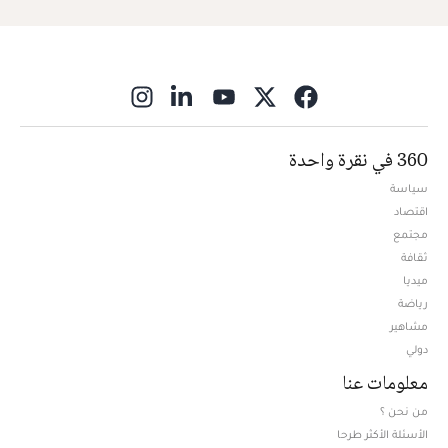
ns in new window
360 في نقرة واحدة
سياسة
اقتصاد
مجتمع
ثقافة
ميديا
Opens in new window
رياضة
مشاهير
دولي
معلومات عنا
من نحن ؟
الأسئلة الأكثر طرحا