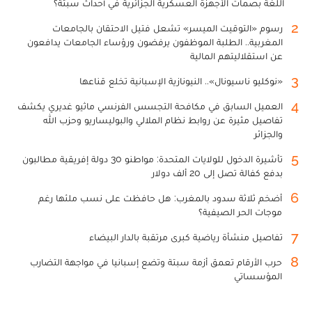
اللغة بصمات الأجهزة العسكرية الجزائرية في أحداث سبتة؟
2
رسوم «التوقيت الميسر» تشعل فتيل الاحتقان بالجامعات
المغربية.. الطلبة الموظفون يرفضون ورؤساء الجامعات يدافعون
عن استقلاليتهم المالية
3
«نوكليو ناسيونال».. النيونازية الإسبانية تخلع قناعها
4
العميل السابق في مكافحة التجسس الفرنسي ماثيو غديري يكشف
تفاصيل مثيرة عن روابط نظام الملالي والبوليساريو وحزب الله
والجزائر
5
تأشيرة الدخول للولايات المتحدة: مواطنو 30 دولة إفريقية مطالبون
بدفع كفالة تصل إلى 20 ألف دولار
6
أضخم ثلاثة سدود بالمغرب: هل حافظت على نسب ملئها رغم
موجات الحر الصيفية؟
7
تفاصيل منشأة رياضية كبرى مرتقبة بالدار البيضاء
8
حرب الأرقام تعمق أزمة سبتة وتضع إسبانيا في مواجهة التضارب
المؤسساتي