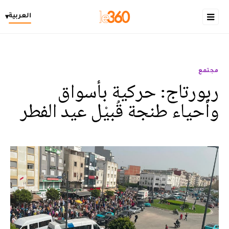
العربية
▾
مجتمع
ربورتاج: حركية بأسواق
وأحياء طنجة قُبيْل عيد الفطر