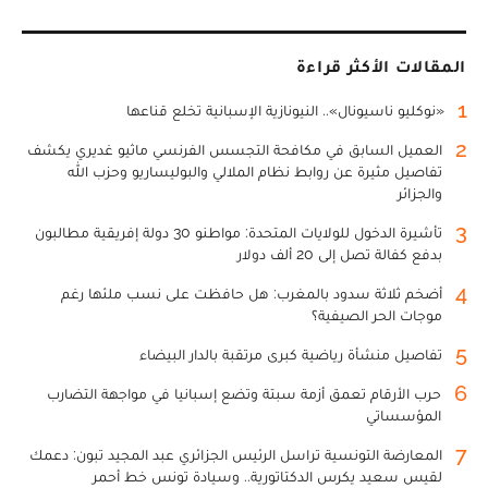
المقالات الأكثر قراءة
1
«نوكليو ناسيونال».. النيونازية الإسبانية تخلع قناعها
2
العميل السابق في مكافحة التجسس الفرنسي ماثيو غديري يكشف
تفاصيل مثيرة عن روابط نظام الملالي والبوليساريو وحزب الله
والجزائر
3
تأشيرة الدخول للولايات المتحدة: مواطنو 30 دولة إفريقية مطالبون
بدفع كفالة تصل إلى 20 ألف دولار
4
أضخم ثلاثة سدود بالمغرب: هل حافظت على نسب ملئها رغم
موجات الحر الصيفية؟
5
تفاصيل منشأة رياضية كبرى مرتقبة بالدار البيضاء
6
حرب الأرقام تعمق أزمة سبتة وتضع إسبانيا في مواجهة التضارب
المؤسساتي
7
المعارضة التونسية تراسل الرئيس الجزائري عبد المجيد تبون: دعمك
لقيس سعيد يكرس الدكتاتورية.. وسيادة تونس خط أحمر