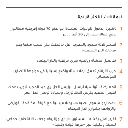
المقالات الأكثر قراءة
1
تأشيرة الدخول للولايات المتحدة: مواطنو 30 دولة إفريقية مطالبون
بدفع كفالة تصل إلى 20 ألف دولار
2
أضخم ثلاثة سدود بالمغرب: هل حافظت على نسب ملئها رغم
موجات الحر الصيفية؟
3
تفاصيل منشأة رياضية كبرى مرتقبة بالدار البيضاء
4
حرب الأرقام تعمق أزمة سبتة وتضع إسبانيا في مواجهة التضارب
المؤسساتي
5
المعارضة التونسية تراسل الرئيس الجزائري عبد المجيد تبون: دعمك
لقيس سعيد يكرس الدكتاتورية.. وسيادة تونس خط أحمر
6
«مطارِدو سموم الصيف».. رحلة ميدانية مع فرقة لمكافحة القوارض
والزواحف بشوارع الدار البيضاء
7
تقرير أمني يكشف المستور: «أيادي جزائرية» وجهت الاقتحام الجماعي
لسبتة ومليلية عبر «غرفة قيادة رقمية»