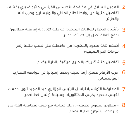
2
العميل السابق في مكافحة التجسس الفرنسي ماثيو غديري يكشف
تفاصيل مثيرة عن روابط نظام الملالي والبوليساريو وحزب الله
والجزائر
3
تأشيرة الدخول للولايات المتحدة: مواطنو 30 دولة إفريقية مطالبون
بدفع كفالة تصل إلى 20 ألف دولار
4
أضخم ثلاثة سدود بالمغرب: هل حافظت على نسب ملئها رغم
موجات الحر الصيفية؟
5
تفاصيل منشأة رياضية كبرى مرتقبة بالدار البيضاء
6
حرب الأرقام تعمق أزمة سبتة وتضع إسبانيا في مواجهة التضارب
المؤسساتي
7
المعارضة التونسية تراسل الرئيس الجزائري عبد المجيد تبون: دعمك
لقيس سعيد يكرس الدكتاتورية.. وسيادة تونس خط أحمر
8
«مطارِدو سموم الصيف».. رحلة ميدانية مع فرقة لمكافحة القوارض
والزواحف بشوارع الدار البيضاء