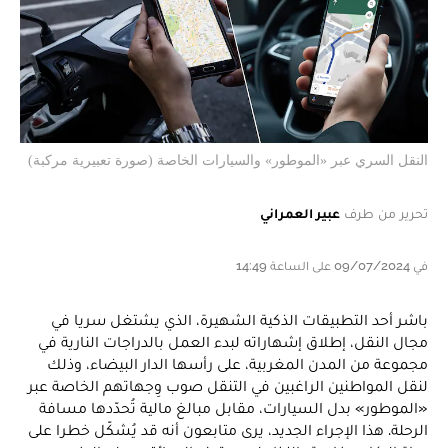
النقل السري عبر «الموطور» والسيارات الخاصة (صورة تعبيرية مركبة)
تحرير من طرف
عبير العمراني
في 09/07/2024 على الساعة 14:49
باشر أحد التطبيقات الذكية الشهيرة، الذي يشتغل سريا في
مجال النقل، إطلاق إشهاراته لبدء العمل بالدراجات النارية في
مجموعة من المدن المغربية، على رأسها الدار البيضاء، وذلك
لنقل المواطنين الراغبين في التنقل صوب وِجهاتهم الخاصة عبر
«الموطور» بدل السيارات، مقابل مبالغ مالية تُحدّدها مسافة
الرحلة. هذا الإجراء الجديد، يرى متابعون أنه قد يُشكّل خطرا على