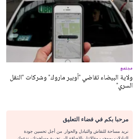
مجتمع
ولاية البيضاء تقاضي "أوبير ماروك" وشركات "النقل
السري"
مرحبا بكم في فضاء التعليق
نريد مساحة للنقاش والتبادل والحوار. من أجل تحسين جودة
التبادلات بموجب مقالاتنا، بالإضافة إلى تجربة مساهمتك، ندعوك