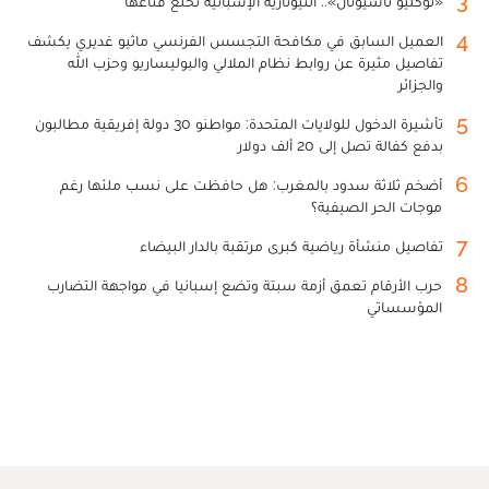
3
«نوكليو ناسيونال».. النيونازية الإسبانية تخلع قناعها
4
العميل السابق في مكافحة التجسس الفرنسي ماثيو غديري يكشف
تفاصيل مثيرة عن روابط نظام الملالي والبوليساريو وحزب الله
والجزائر
5
تأشيرة الدخول للولايات المتحدة: مواطنو 30 دولة إفريقية مطالبون
بدفع كفالة تصل إلى 20 ألف دولار
6
أضخم ثلاثة سدود بالمغرب: هل حافظت على نسب ملئها رغم
موجات الحر الصيفية؟
7
تفاصيل منشأة رياضية كبرى مرتقبة بالدار البيضاء
8
حرب الأرقام تعمق أزمة سبتة وتضع إسبانيا في مواجهة التضارب
المؤسساتي