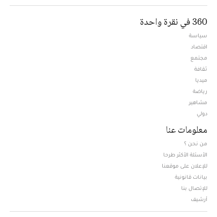
360 في نقرة واحدة
سياسة
اقتصاد
مجتمع
ثقافة
ميديا
Opens in new window
رياضة
مشاهير
دولي
معلومات عنا
من نحن ؟
الأسئلة الأكثر طرحا
للإعلان على موقعنا
بيانات قانونية
للإتصال بنا
أرشيف