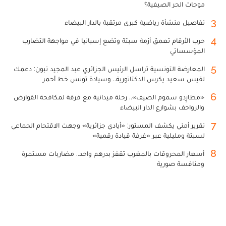
موجات الحر الصيفية؟
3
تفاصيل منشأة رياضية كبرى مرتقبة بالدار البيضاء
4
حرب الأرقام تعمق أزمة سبتة وتضع إسبانيا في مواجهة التضارب
المؤسساتي
5
المعارضة التونسية تراسل الرئيس الجزائري عبد المجيد تبون: دعمك
لقيس سعيد يكرس الدكتاتورية.. وسيادة تونس خط أحمر
6
«مطارِدو سموم الصيف».. رحلة ميدانية مع فرقة لمكافحة القوارض
والزواحف بشوارع الدار البيضاء
7
تقرير أمني يكشف المستور: «أيادي جزائرية» وجهت الاقتحام الجماعي
لسبتة ومليلية عبر «غرفة قيادة رقمية»
8
أسعار المحروقات بالمغرب تقفز بدرهم واحد.. مضاربات مستمرة
ومنافسة صورية