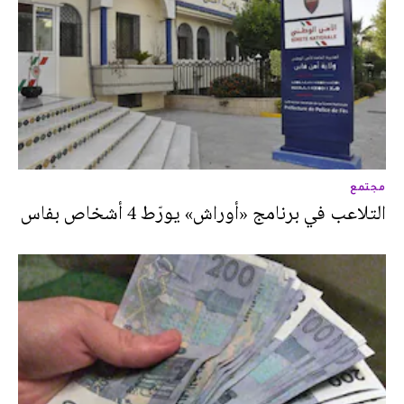
مجتمع
التلاعب في برنامج «أوراش» يورّط 4 أشخاص بفاس