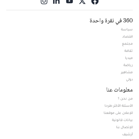
ns in new window
360 في نقرة واحدة
سياسة
اقتصاد
مجتمع
ثقافة
ميديا
Opens in new window
رياضة
مشاهير
دولي
معلومات عنا
من نحن ؟
الأسئلة الأكثر طرحا
للإعلان على موقعنا
بيانات قانونية
للإتصال بنا
أرشيف