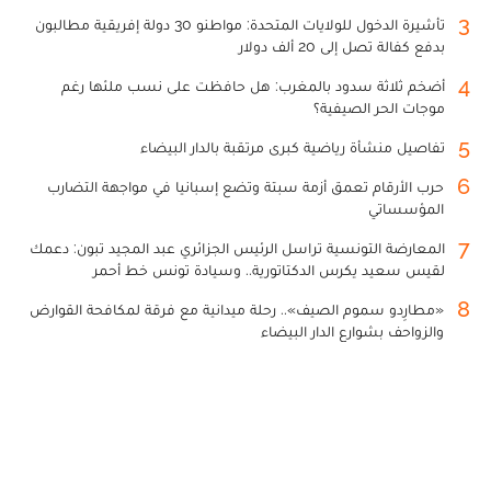
3
تأشيرة الدخول للولايات المتحدة: مواطنو 30 دولة إفريقية مطالبون
بدفع كفالة تصل إلى 20 ألف دولار
4
أضخم ثلاثة سدود بالمغرب: هل حافظت على نسب ملئها رغم
موجات الحر الصيفية؟
5
تفاصيل منشأة رياضية كبرى مرتقبة بالدار البيضاء
6
حرب الأرقام تعمق أزمة سبتة وتضع إسبانيا في مواجهة التضارب
المؤسساتي
7
المعارضة التونسية تراسل الرئيس الجزائري عبد المجيد تبون: دعمك
لقيس سعيد يكرس الدكتاتورية.. وسيادة تونس خط أحمر
8
«مطارِدو سموم الصيف».. رحلة ميدانية مع فرقة لمكافحة القوارض
والزواحف بشوارع الدار البيضاء