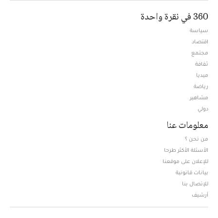
360 في نقرة واحدة
سياسة
اقتصاد
مجتمع
ثقافة
ميديا
Opens in new window
رياضة
مشاهير
دولي
معلومات عنا
من نحن ؟
الأسئلة الأكثر طرحا
للإعلان على موقعنا
بيانات قانونية
للإتصال بنا
أرشيف