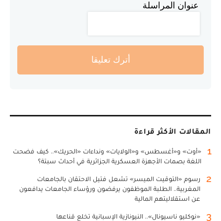
عنوان المراسلة
أترك تعليقا
المقالات الأكثر قراءة
1
«أوت» و«أغسطس» و«الولايات» ونداءات «الحريك».. كيف فضحت
اللغة بصمات الأجهزة العسكرية الجزائرية في أحداث سبتة؟
2
رسوم «التوقيت الميسر» تشعل فتيل الاحتقان بالجامعات
المغربية.. الطلبة الموظفون يرفضون ورؤساء الجامعات يدافعون
عن استقلاليتهم المالية
3
«نوكليو ناسيونال».. النيونازية الإسبانية تخلع قناعها