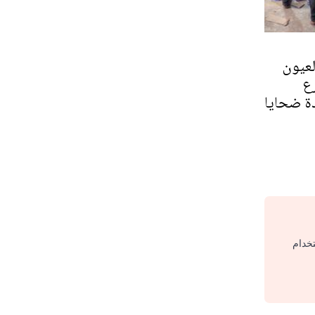
لعيون
ع
دة ضحايا
تخدام