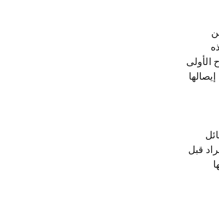
ن
ه
 الأولى
إيصالها
ائل
اد قبل
ا