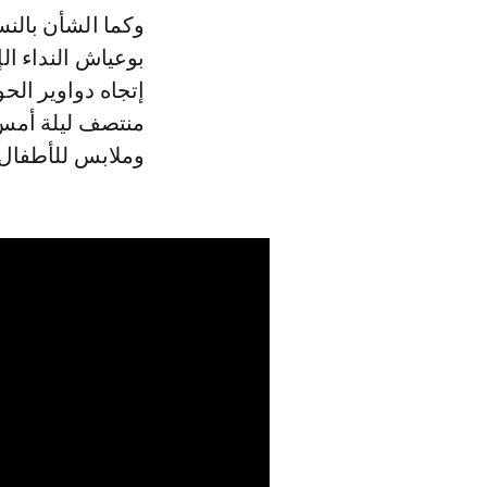
وكما الشأن بالنس
بوعياش النداء ا
إتجاه دواوير الح
منتصف ليلة أمس
وملابس للأطفال