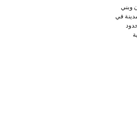
ن وبني
دينة في
حدود
ة