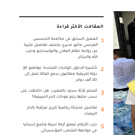
المقالات الأكثر قراءة
العميل السابق في مكافحة التجسس
1
الفرنسي ماثيو غديري يكشف تفاصيل مثيرة
عن روابط نظام الملالي والبوليساريو وحزب
الله والجزائر
تأشيرة الدخول للولايات المتحدة: مواطنو 30
2
دولة إفريقية مطالبون بدفع كفالة تصل إلى
20 ألف دولار
أضخم ثلاثة سدود بالمغرب: هل حافظت على
3
نسب ملئها رغم موجات الحر الصيفية؟
تفاصيل منشأة رياضية كبرى مرتقبة بالدار
4
البيضاء
حرب الأرقام تعمق أزمة سبتة وتضع إسبانيا
5
في مواجهة التضارب المؤسساتي