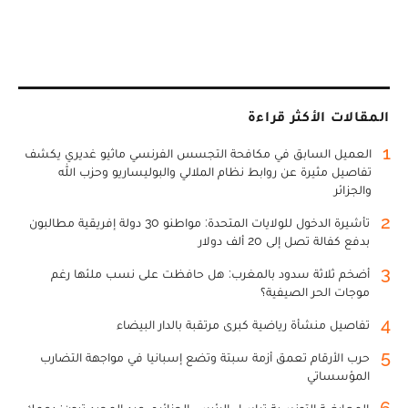
المقالات الأكثر قراءة
1
العميل السابق في مكافحة التجسس الفرنسي ماثيو غديري يكشف
تفاصيل مثيرة عن روابط نظام الملالي والبوليساريو وحزب الله
والجزائر
2
تأشيرة الدخول للولايات المتحدة: مواطنو 30 دولة إفريقية مطالبون
بدفع كفالة تصل إلى 20 ألف دولار
3
أضخم ثلاثة سدود بالمغرب: هل حافظت على نسب ملئها رغم
موجات الحر الصيفية؟
4
تفاصيل منشأة رياضية كبرى مرتقبة بالدار البيضاء
5
حرب الأرقام تعمق أزمة سبتة وتضع إسبانيا في مواجهة التضارب
المؤسساتي
6
المعارضة التونسية تراسل الرئيس الجزائري عبد المجيد تبون: دعمك