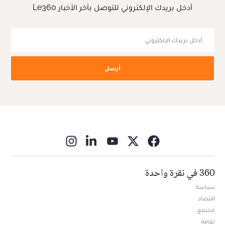
أدخل بريدك الإلكتروني للتوصل بآخر الأخبار Le360
أرسل
ns in new window
360 في نقرة واحدة
سياسة
اقتصاد
مجتمع
ثقافة