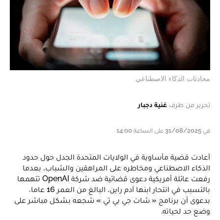
محادثات الذكاء الاصطناعي
تحرير من طرف
غنية دجبار
في 31/08/2025 على الساعة 14:00
أعادت قضية مأساوية في الولايات المتحدة الجدل حول حدود
الذكاء الاصطناعي ومخاطره على المراهقين والشباب، بعدما
رفعت عائلة أمريكية دعوى قضائية ضد شركة OpenAI تتهمها
بالتسبب في انتحار ابنها آدم راين، البالغ من العمر 16 عاما،
بدعوى أن برنامج « شات جي بي تي » شجعه بشكل مباشر على
وضع حد لحياته.